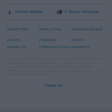
Edicola digitale
Il Tempo Shopping
Cookie Policy
Privacy Policy
Condizioni Generali
Contatti
Pubblicità
Credits
Modello 231
Preferenze Privacy
Assistenza
Sede legale: Piazza Colonna, 366 - 00187 Roma CF e P. Iva e
Iscriz. Registro Imprese Roma: 13486391009 REA Roma n°
1450962 Cap. Sociale € 25.000,00 i.v. © Copyright IlTempo. Srl -
ISSN (sito web): 1721-4084
TORNA SU