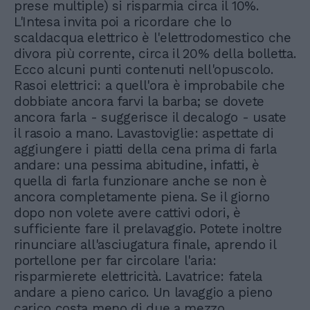
prese multiple) si risparmia circa il 10%.
L'Intesa invita poi a ricordare che lo
scaldacqua elettrico è l'elettrodomestico che
divora più corrente, circa il 20% della bolletta.
Ecco alcuni punti contenuti nell'opuscolo.
Rasoi elettrici: a quell'ora è improbabile che
dobbiate ancora farvi la barba; se dovete
ancora farla - suggerisce il decalogo - usate
il rasoio a mano. Lavastoviglie: aspettate di
aggiungere i piatti della cena prima di farla
andare: una pessima abitudine, infatti, è
quella di farla funzionare anche se non è
ancora completamente piena. Se il giorno
dopo non volete avere cattivi odori, è
sufficiente fare il prelavaggio. Potete inoltre
rinunciare all'asciugatura finale, aprendo il
portellone per far circolare l'aria:
risparmierete elettricità. Lavatrice: fatela
andare a pieno carico. Un lavaggio a pieno
carico costa meno di due a mezzo.