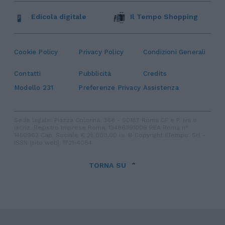
Edicola digitale
Il Tempo Shopping
Cookie Policy
Privacy Policy
Condizioni Generali
Contatti
Pubblicità
Credits
Modello 231
Preferenze Privacy
Assistenza
Sede legale: Piazza Colonna, 366 - 00187 Roma CF e P. Iva e
Iscriz. Registro Imprese Roma: 13486391009 REA Roma n°
1450962 Cap. Sociale € 25.000,00 i.v. © Copyright IlTempo. Srl -
ISSN (sito web): 1721-4084
TORNA SU