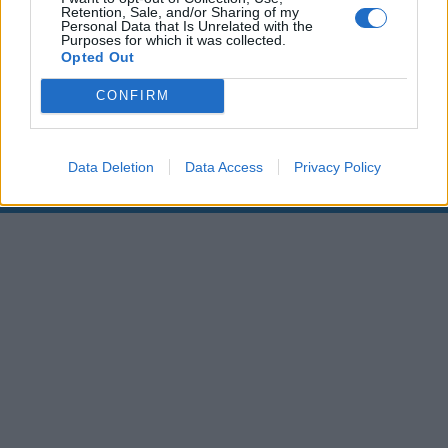
Retention, Sale, and/or Sharing of my
Personal Data that Is Unrelated with the
00:00
01:16
Purposes for which it was collected.
Opted Out
Leonardo Maria Del Vecchio dall'ex compagna
CONFIRM
in ospedale. Le dichiarazioni ai giornalisti
Data Deletion
Data Access
Privacy Policy