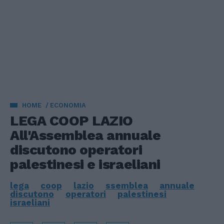
HOME
ECONOMIA
LEGA COOP LAZIO
All'Assemblea annuale
discutono operatori
palestinesi e israeliani
lega
coop
lazio
ssemblea
annuale
discutono
operatori
palestinesi
israeliani