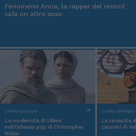
Fenomeno Anna, la rapper dei record
cala un altro asso
Controtempo
Controtempo
La modernità di Ulisse
La rinascita 
nell'Odissea pop di Christopher
canzoni di Va
Nolan