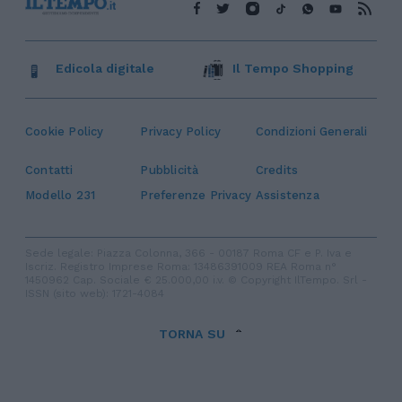
Edicola digitale
Il Tempo Shopping
Cookie Policy
Privacy Policy
Condizioni Generali
Contatti
Pubblicità
Credits
Modello 231
Preferenze Privacy
Assistenza
Sede legale: Piazza Colonna, 366 - 00187 Roma CF e P. Iva e
Iscriz. Registro Imprese Roma: 13486391009 REA Roma n°
1450962 Cap. Sociale € 25.000,00 i.v. © Copyright IlTempo. Srl -
ISSN (sito web): 1721-4084
TORNA SU