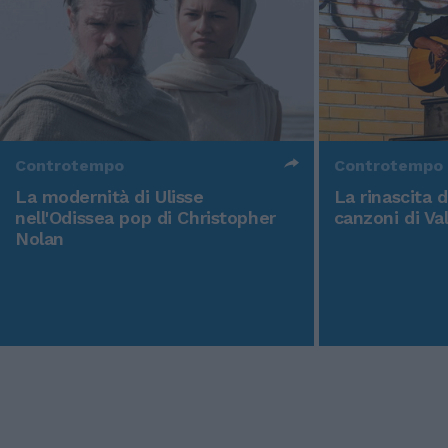
Controtempo
Controtempo
La modernità di Ulisse
La rinascita 
nell'Odissea pop di Christopher
canzoni di Va
Nolan