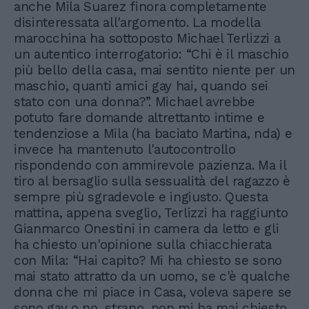
anche Mila Suarez finora completamente
disinteressata all'argomento. La modella
marocchina ha sottoposto Michael Terlizzi a
un autentico interrogatorio: “Chi è il maschio
più bello della casa, mai sentito niente per un
maschio, quanti amici gay hai, quando sei
stato con una donna?”. Michael avrebbe
potuto fare domande altrettanto intime e
tendenziose a Mila (ha baciato Martina, nda) e
invece ha mantenuto l'autocontrollo
rispondendo con ammirevole pazienza. Ma il
tiro al bersaglio sulla sessualità del ragazzo è
sempre più sgradevole e ingiusto. Questa
mattina, appena sveglio, Terlizzi ha raggiunto
Gianmarco Onestini in camera da letto e gli
ha chiesto un'opinione sulla chiacchierata
con Mila: “Hai capito? Mi ha chiesto se sono
mai stato attratto da un uomo, se c'è qualche
donna che mi piace in Casa, voleva sapere se
sono gay o no, strano, non mi ha mai chiesto