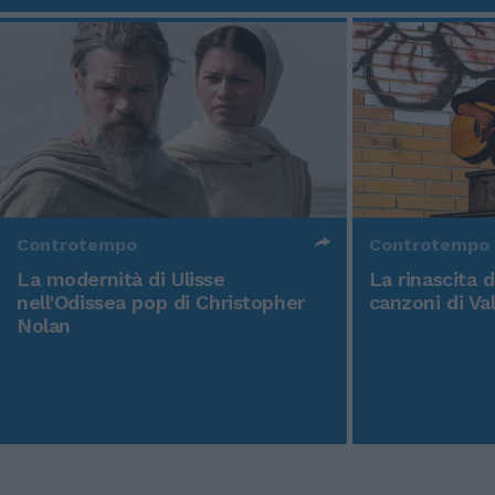
Controtempo
Controtempo
La modernità di Ulisse
La rinascita 
nell'Odissea pop di Christopher
canzoni di Va
Nolan