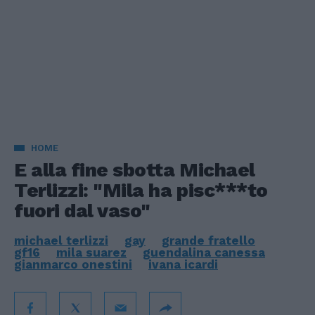
HOME
E alla fine sbotta Michael
Terlizzi: "Mila ha pisc***to
fuori dal vaso"
michael terlizzi
gay
grande fratello
gf16
mila suarez
guendalina canessa
gianmarco onestini
ivana icardi