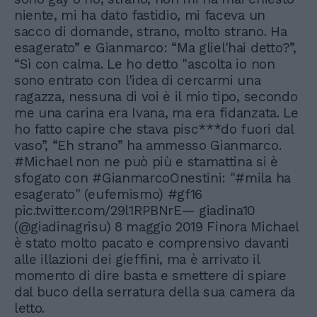
niente, mi ha dato fastidio, mi faceva un
sacco di domande, strano, molto strano. Ha
esagerato” e Gianmarco: “Ma gliel'hai detto?”,
“Sì con calma. Le ho detto "ascolta io non
sono entrato con l'idea di cercarmi una
ragazza, nessuna di voi è il mio tipo, secondo
me una carina era Ivana, ma era fidanzata. Le
ho fatto capire che stava pisc***do fuori dal
vaso”, “Eh strano” ha ammesso Gianmarco.
#Michael non ne può più e stamattina si è
sfogato con #GianmarcoOnestini: "#mila ha
esagerato" (eufemismo) #gf16
pic.twitter.com/29l1RPBNrE— giadina10
(@giadinagrisu) 8 maggio 2019 Finora Michael
è stato molto pacato e comprensivo davanti
alle illazioni dei gieffini, ma è arrivato il
momento di dire basta e smettere di spiare
dal buco della serratura della sua camera da
letto.