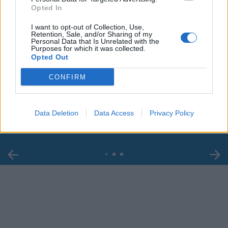
Opted In
I want to opt-out of Collection, Use,
Retention, Sale, and/or Sharing of my
Personal Data that Is Unrelated with the
Purposes for which it was collected.
Opted Out
00:00
01:16
CONFIRM
Leonardo Maria Del Vecchio dall'ex compagna
in ospedale. Le dichiarazioni ai giornalisti
Data Deletion
Data Access
Privacy Policy