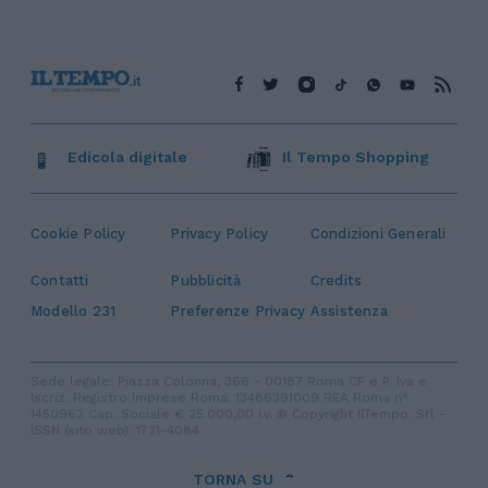
Edicola digitale
Il Tempo Shopping
Cookie Policy
Privacy Policy
Condizioni Generali
Contatti
Pubblicità
Credits
Modello 231
Preferenze Privacy
Assistenza
Sede legale: Piazza Colonna, 366 - 00187 Roma CF e P. Iva e
Iscriz. Registro Imprese Roma: 13486391009 REA Roma n°
1450962 Cap. Sociale € 25.000,00 i.v. © Copyright IlTempo. Srl -
ISSN (sito web): 1721-4084
TORNA SU