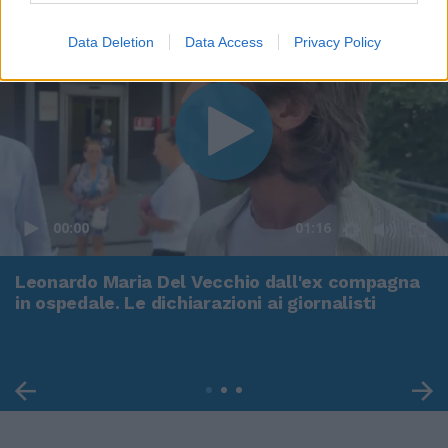
Data Deletion
Data Access
Privacy Policy
00:00
01:16
Leonardo Maria Del Vecchio dall'ex compagna
in ospedale. Le dichiarazioni ai giornalisti