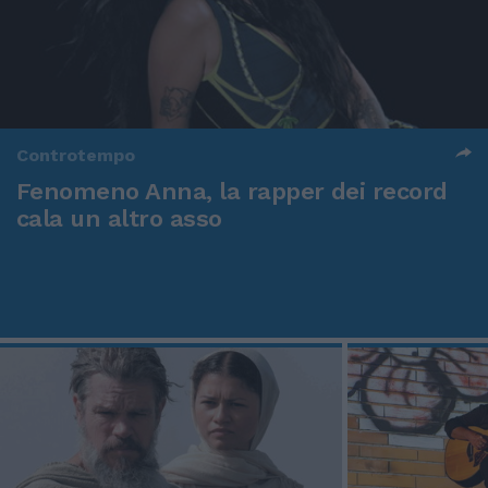
Controtempo
Fenomeno Anna, la rapper dei record
cala un altro asso