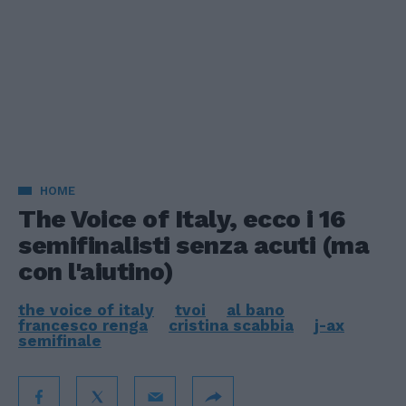
HOME
The Voice of Italy, ecco i 16
semifinalisti senza acuti (ma
con l'aiutino)
the voice of italy
tvoi
al bano
francesco renga
cristina scabbia
j-ax
semifinale