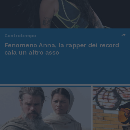
Controtempo
Fenomeno Anna, la rapper dei record
cala un altro asso