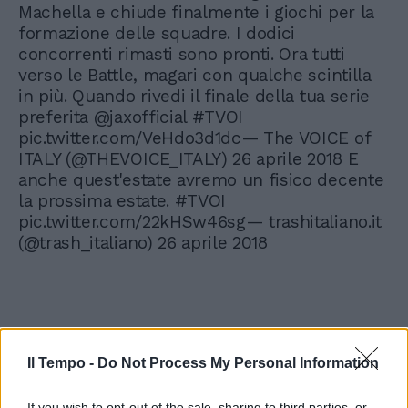
Machella e chiude finalmente i giochi per la
formazione delle squadre. I dodici
concorrenti rimasti sono pronti. Ora tutti
verso le Battle, magari con qualche scintilla
in più. Quando rivedi il finale della tua serie
preferita @jaxofficial #TVOI
pic.twitter.com/VeHdo3d1dc— The VOICE of
ITALY (@THEVOICE_ITALY) 26 aprile 2018 E
anche quest'estate avremo un fisico decente
la prossima estate. #TVOI
pic.twitter.com/22kHSw46sg— trashitaliano.it
(@trash_italiano) 26 aprile 2018
Il Tempo -
Do Not Process My Personal Information
If you wish to opt-out of the sale, sharing to third parties, or