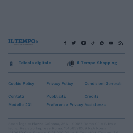
Edicola digitale
Il Tempo Shopping
Cookie Policy
Privacy Policy
Condizioni Generali
Contatti
Pubblicità
Credits
Modello 231
Preferenze Privacy
Assistenza
Sede legale: Piazza Colonna, 366 - 00187 Roma CF e P. Iva e
Iscriz. Registro Imprese Roma: 13486391009 REA Roma n°
1450962 Cap. Sociale € 25.000,00 i.v. © Copyright IlTempo. Srl -