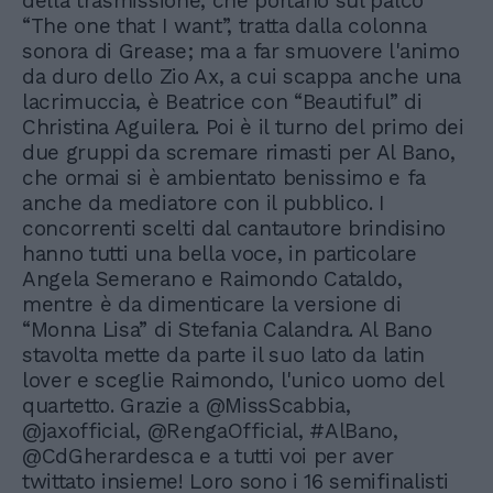
della trasmissione, che portano sul palco
“The one that I want”, tratta dalla colonna
sonora di Grease; ma a far smuovere l'animo
da duro dello Zio Ax, a cui scappa anche una
lacrimuccia, è Beatrice con “Beautiful” di
Christina Aguilera. Poi è il turno del primo dei
due gruppi da scremare rimasti per Al Bano,
che ormai si è ambientato benissimo e fa
anche da mediatore con il pubblico. I
concorrenti scelti dal cantautore brindisino
hanno tutti una bella voce, in particolare
Angela Semerano e Raimondo Cataldo,
mentre è da dimenticare la versione di
“Monna Lisa” di Stefania Calandra. Al Bano
stavolta mette da parte il suo lato da latin
lover e sceglie Raimondo, l'unico uomo del
quartetto. Grazie a @MissScabbia,
@jaxofficial, @RengaOfficial, #AlBano,
@CdGherardesca e a tutti voi per aver
twittato insieme! Loro sono i 16 semifinalisti