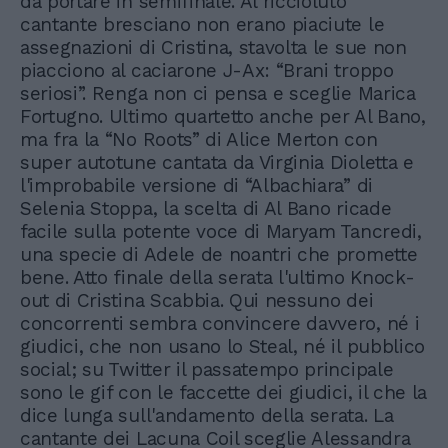
da portare in semifinale. Al riccioluto
cantante bresciano non erano piaciute le
assegnazioni di Cristina, stavolta le sue non
piacciono al caciarone J-Ax: “Brani troppo
seriosi”. Renga non ci pensa e sceglie Marica
Fortugno. Ultimo quartetto anche per Al Bano,
ma fra la “No Roots” di Alice Merton con
super autotune cantata da Virginia Dioletta e
l'improbabile versione di “Albachiara” di
Selenia Stoppa, la scelta di Al Bano ricade
facile sulla potente voce di Maryam Tancredi,
una specie di Adele de noantri che promette
bene. Atto finale della serata l'ultimo Knock-
out di Cristina Scabbia. Qui nessuno dei
concorrenti sembra convincere davvero, né i
giudici, che non usano lo Steal, né il pubblico
social; su Twitter il passatempo principale
sono le gif con le faccette dei giudici, il che la
dice lunga sull'andamento della serata. La
cantante dei Lacuna Coil sceglie Alessandra