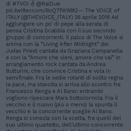
di #TVOI ✌ @RaiDue
pic.twitter.com/BcQTfW98t2— The VOICE of
ITALY (@THEVOICE_ITALY) 26 aprile 2018 Ad
aggiungere un po' di pepe alla serata di
pensa Cristina Scabbia con il suo secondo
gruppo di concorrenti. Il palco di The Voice si
anima con la “Living After Midnight” dei
Judas Priest cantata da Graziana Campanella
e con la “Amore che vieni, amore che vai” in
arrangiamento rock cantata da Andrea
Butturini, che convince Cristina e vola in
semifinale. Fra le sedie rotanti di solito regna
la pace, ma stavolta si arriva allo scontro fra
Francesco Renga e Al Bano: entrambi
vogliono ripescare Mara Sottocornola. Fra il
vecchio e il nuovo (più o meno) la spunta il
vecchio e la concorrente sceglie Al Bano.
Renga si consola con la scelta, fra quelli del
suo ultimo quartetto, dell'ultimo concorrente