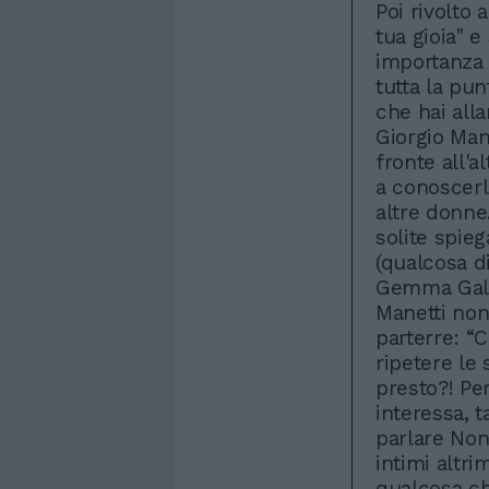
Poi rivolto 
tua gioia" 
importanza t
tutta la pu
che hai all
Giorgio Man
fronte all'a
a conoscerl
altre donne
solite spie
(qualcosa d
Gemma Galga
Manetti non
parterre: “C
ripetere le
presto?! Pe
interessa, t
parlare Non
intimi altri
qualcosa ch