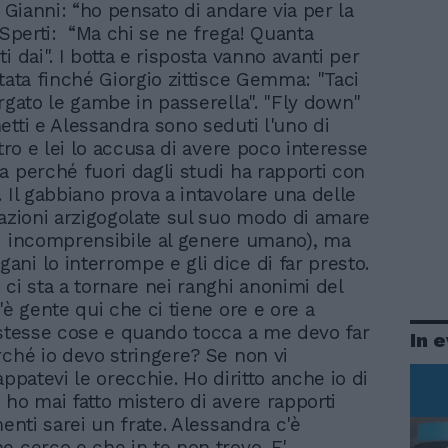
a Gianni: “ho pensato di andare via per la
e Sperti: “Ma chi se ne frega! Quanta
i dai". I botta e risposta vanno avanti per
ntata finché Giorgio zittisce Gemma: "Taci
argato le gambe in passerella". "Fly down"
etti e Alessandra sono seduti l'uno di
ltro e lei lo accusa di avere poco interesse
a perché fuori dagli studi ha rapporti con
. Il gabbiano prova a intavolare una delle
gazioni arzigogolate sul suo modo di amare
i incomprensibile al genere umano), ma
ni lo interrompe e gli dice di far presto.
 ci sta a tornare nei ranghi anonimi del
'è gente qui che ci tiene ore e ore a
 stesse cose e quando tocca a me devo far
In 
rché io devo stringere? Se non vi
appatevi le orecchie. Ho diritto anche io di
 ho mai fatto mistero di avere rapporti
menti sarei un frate. Alessandra c'è
e cerco e che in te non trovo. E'