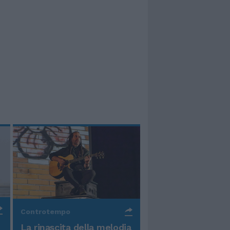
Controtempo
La rinascita della melodia