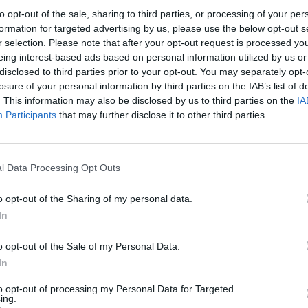
buco? È giusto che chi ti viene a
to opt-out of the sale, sharing to third parties, or processing of your per
 sappia che te fuori frequenti altre donne”,
formation for targeted advertising by us, please use the below opt-out s
iusto che una donna lo sappia. Deve
r selection. Please note that after your opt-out request is processed y
ei stato con qualcuna due giorni prima”,
eing interest-based ads based on personal information utilized by us or
inionista. Giorgio imputa alla bella dama di
disclosed to third parties prior to your opt-out. You may separately opt-
compagno e non la realizzazione
losure of your personal information by third parties on the IAB’s list of
. This information may also be disclosed by us to third parties on the
IA
Vuole una persona più forte e pensa che
Participants
that may further disclose it to other third parties.
non lo sia. Ma di nuovo Gianni Sperti: “era
più giusta da dare. Si viene qui per cercare
o o una compagna. Ma lui non la cerca
ha già”. Il gabbiano ha pure eliminato le
l Data Processing Opt Outs
insieme e la dama è decisa a passare oltre:
erci su, fai pure, ma tu con il tuo modo di
o opt-out of the Sharing of my personal data.
piano mi hai portato al disinteresse”.
In
rioso, si sente la principessa rinchiusa in
avorio e per questo non si aspetta il
o opt-out of the Sale of my Personal Data.
di Alessandra. Ma prima deve fronteggiare
In
alla carica di Gemma Galgani che lo pungola
to opt-out of processing my Personal Data for Targeted
bile gelosia delle donne che frequenta:
ing.