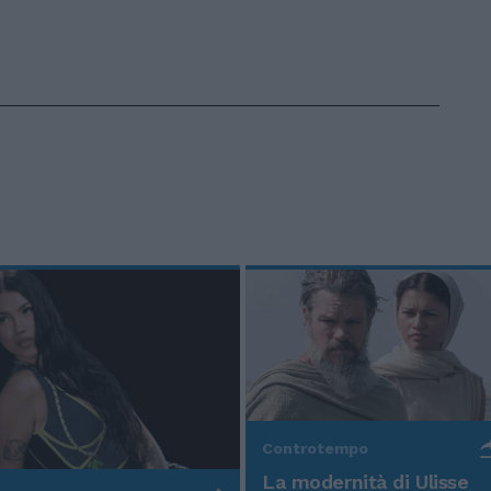
Controtempo
La modernità di Ulisse