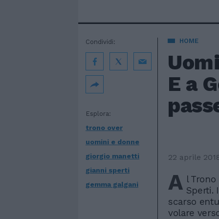
HOME
Condividi:
Uomin
E a G
passe
Esplora:
trono over
uomini e donne
giorgio manetti
22 aprile 201
gianni sperti
A
l Trono
gemma galgani
Sperti.
scarso entu
volare verso