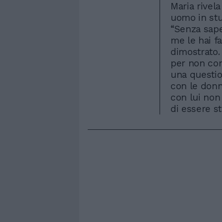
Maria rivel
uomo in stud
“Senza sape
me le hai f
dimostrato. 
per non con
una questio
con le don
con lui non
di essere st