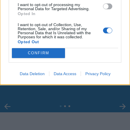
I want to opt-out of processing my
Personal Data for Targeted Advertising.
Opted In
I want to opt-out of Collection, Use,
Retention, Sale, and/or Sharing of my
Personal Data that Is Unrelated with the
Purposes for which it was collected.
Opted Out
CONFIRM
00:00
01:16
Data Deletion
Data Access
Privacy Policy
Leonardo Maria Del Vecchio dall'ex compagna
in ospedale. Le dichiarazioni ai giornalisti