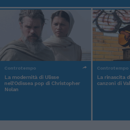
Controtempo
Controtempo
La modernità di Ulisse
La rinascita 
nell'Odissea pop di Christopher
canzoni di Va
Nolan