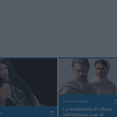
Controtempo
La modernità di Ulisse
po
nell'Odissea pop di