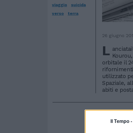
viaggio
suicida
verso
terra
26 giugno 20
L
anciatai
Kourou, 
orbitale il 
riforniment
utilizzato p
Spaziale, al
abiti e post
Il Tempo 