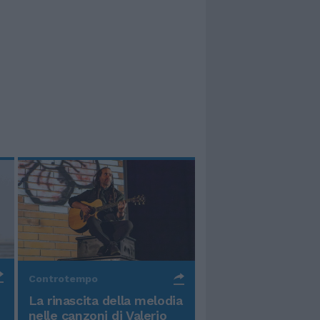
Controtempo
La rinascita della melodia
nelle canzoni di Valerio