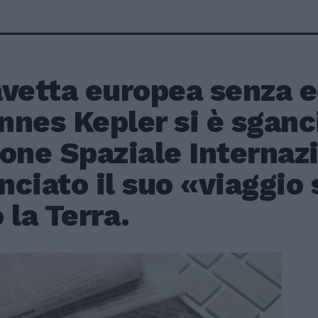
avetta europea senza 
nes Kepler si è sganci
one Spaziale Internaz
ciato il suo «viaggio 
 la Terra.