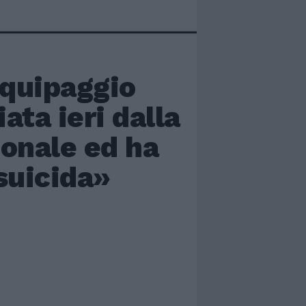
equipaggio
ata ieri dalla
ionale ed ha
suicida»