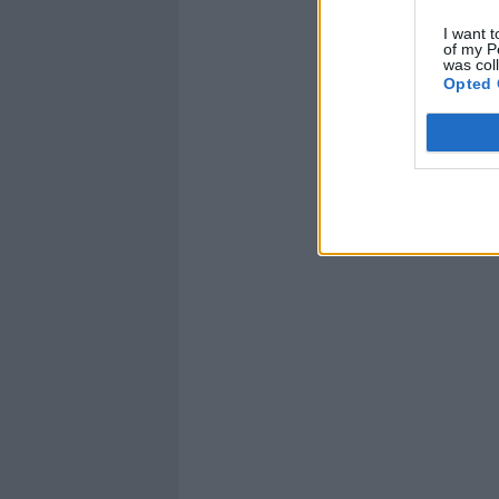
I want t
of my P
was col
Opted 