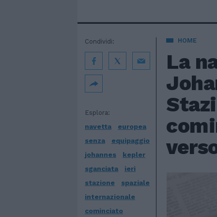
HOME
Condividi:
La n
Johan
Stazi
Esplora:
comin
navetta
europea
verso
senza
equipaggio
johannes
kepler
sganciata
ieri
stazione
spaziale
internazionale
cominciato