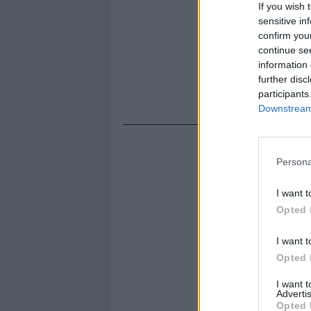
If you wish 
sensitive in
confirm you
continue se
information 
further disc
participants
Downstream 
Persona
I want t
Opted 
I want t
Opted 
I want 
Advertis
Opted 