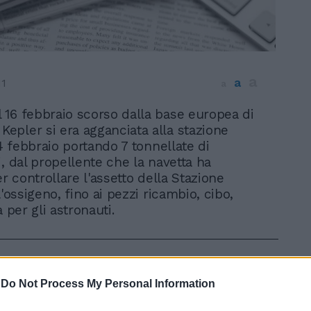
a
a
11
a
l 16 febbraio scorso dalla base europea di
Kepler si era agganciata alla stazione
24 febbraio portando 7 tonnellate di
i, dal propellente che la navetta ha
er controllare l'assetto della Stazione
l'ossigeno, fino ai pezzi ricambio, cibo,
a per gli astronauti.
-
Do Not Process My Personal Information
In 