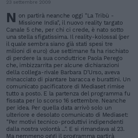
23 settembre 2009
N
on partirà neanche oggi "La Tribù -
Missione India", il nuovo reality targato
Canale 5 che, per chi ci crede, è nato sotto
una stella sfigatissima. Il reality-kolossal (per
il quale sembra siano già stati spesi tre
milioni di euro) due settimane fa ha rischiato
di perdere la sua conduttrice Paola Perego
che, imbizzarrita per alcune dichiarazioni
della collega-rivale Barbara D'Urso, aveva
minacciato di piantare baracca e burattini. Un
comunicato pacificatore di Mediaset rimise
tutto a posto. E la partenza del programma fu
fissata per lo scorso 16 settembre. Neanche
per idea. Per quella data arrivò solo un
ulteriore e desolato comunicato di Mediaset:
"Per motivi tecnico-produttivi indipendenti
dalla nostra volontà ...". E si rimandava al 23.
Ma nemmeno oggi il programma partirà