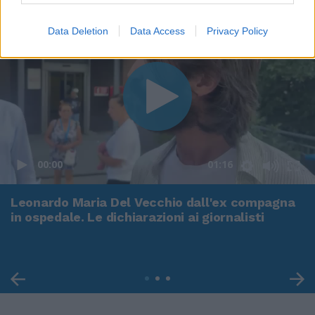
Data Deletion
Data Access
Privacy Policy
00:00
01:16
Leonardo Maria Del Vecchio dall'ex compagna
in ospedale. Le dichiarazioni ai giornalisti