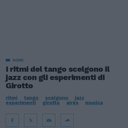
HOME
I ritmi del tango scelgono il
jazz con gli esperimenti di
Girotto
ritmi
tango
scelgono
jazz
esperimenti
girotto
aires
musica