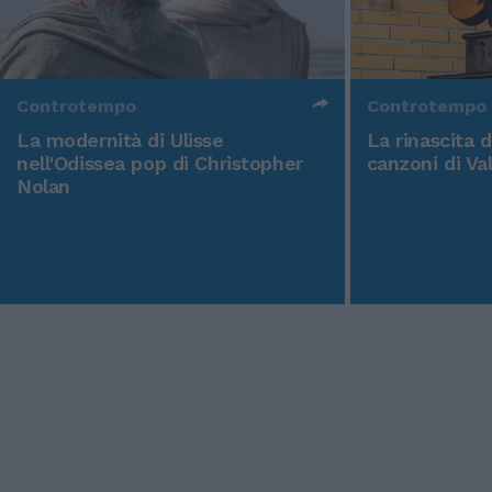
Controtempo
Controtempo
La modernità di Ulisse
La rinascita 
nell'Odissea pop di Christopher
canzoni di Va
Nolan