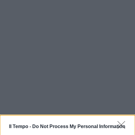
Il Tempo -
Do Not Process My Personal Information
In evidenza