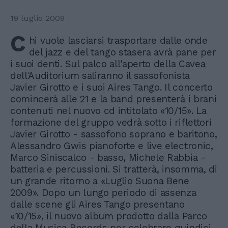
19 luglio 2009
C
hi vuole lasciarsi trasportare dalle onde
del jazz e del tango stasera avrà pane per
i suoi denti. Sul palco all'aperto della Cavea
dell'Auditorium saliranno il sassofonista
Javier Girotto e i suoi Aires Tango. Il concerto
comincerà alle 21 e la band presenterà i brani
contenuti nel nuovo cd intitolato «10/15». La
formazione del gruppo vedrà sotto i riflettori
Javier Girotto - sassofono soprano e baritono,
Alessandro Gwis pianoforte e live electronic,
Marco Siniscalco - basso, Michele Rabbia -
batteria e percussioni. Si tratterà, insomma, di
un grande ritorno a «Luglio Suona Bene
2009». Dopo un lungo periodo di assenza
dalle scene gli Aires Tango presentano
«10/15», il nuovo album prodotto dalla Parco
della Musica Records per celebrare quindici