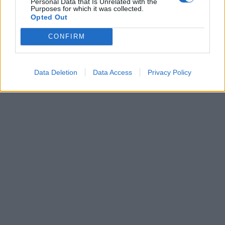
Personal Data that Is Unrelated with the
Purposes for which it was collected.
Opted Out
Leonardo Maria Del Vecchio dall'ex compagna
in ospedale. Le dichiarazioni ai giornalisti
CONFIRM
Data Deletion
Data Access
Privacy Policy