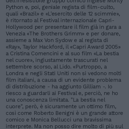
dell'irresistibile gruppo comico inglese Monty
Python e, poi, geniale regista di film-culto,
quali «Brazil» e «L'esercito delle 12 scimmie»,
è ritornato al Festival internazionale Capri-
Hollywood per presentare il film già in gara a
Venezia «The Brothers Grimm» e per donare,
assieme a Max Von Sydow e al regista di
«Ray», Taylor Hackford, il «Capri Award 2005»
a Cristina Comencini e al suo film «La bestia
nel cuore», ingiustamente trascurati nel
settembre scorso, al Lido. «Purtroppo, a
Londra e negli Stati Uniti non si vedono molti
film italiani, a causa di un evidente problema
di distribuzione - ha aggiunto Gilliam -. Io
riesco a guardarli ai Festival e, perciò, ne ho
una conoscenza limitata. "La bestia nel
cuore", però, è sicuramente un ottimo film,
così come Roberto Benigni è un grande attore
comico e Monica Bellucci una bravissima
interprete. Ma non posso dire molto di più sul