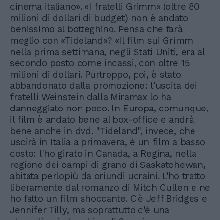
cinema italiano». «I fratelli Grimm» (oltre 80
milioni di dollari di budget) non è andato
benissimo al botteghino. Pensa che farà
meglio con «Tideland»? «Il film sui Grimm
nella prima settimana, negli Stati Uniti, era al
secondo posto come incassi, con oltre 15
milioni di dollari. Purtroppo, poi, è stato
abbandonato dalla promozione: l'uscita dei
fratelli Weinstein dalla Miramax lo ha
danneggiato non poco. In Europa, comunque,
il film è andato bene al box-office e andrà
bene anche in dvd. "Tideland", invece, che
uscirà in Italia a primavera, è un film a basso
costo: l'ho girato in Canada, a Regina, nella
regione dei campi di grano di Saskatchewan,
abitata perlopiù da oriundi ucraini. L'ho tratto
liberamente dal romanzo di Mitch Cullen e ne
ho fatto un film shoccante. C'è Jeff Bridges e
Jennifer Tilly, ma soprattutto c'è una