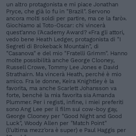
un altro protagonista e mi piace Jonathan
Pryce, che già lo fu in "Brazil". Servono
ancora molti soldi per partire, ma ce la farò».
Giochiamo al Toto-Oscar: chi vincerà
quest'anno l'Academy Award? «Fra gli attori,
vedo bene Heath Ledger, protagonista di "I
Segreti di Brokeback Mountain", di
"Casanova" e del mio "Fratelli Grimm". Hanno
molte possibilità anche George Clooney,
Russell Crowe, Tommy Lee Jones e David
Strathairn. Ma vincerà Heath, perché è mio
amico. Fra le donne, Keira Knightley è la
favorita, ma anche Scarlett Johansson va
forte, benché la mia favorita sia Amanda
Plummer. Per i registi, infine, i miei preferiti
sono Ang Lee per il film sui cow-boy gay,
George Clooney per "Good Night and Good
Luck", Woody Allen per "Match Point"
(l'ultima mezz'ora è super) e Paul Haggis per