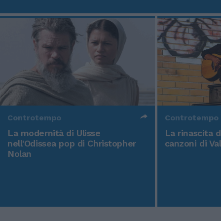
Controtempo
Controtempo
La modernità di Ulisse
La rinascita 
nell'Odissea pop di Christopher
canzoni di Va
Nolan