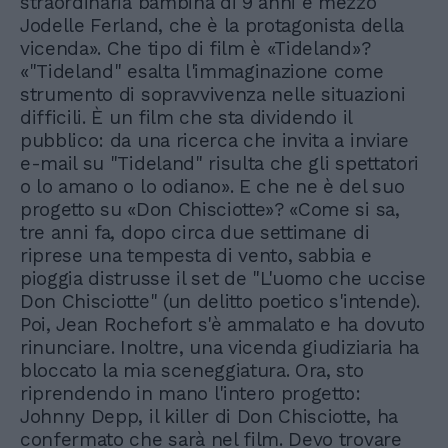
straordinaria bambina di 9 anni e mezzo
Jodelle Ferland, che è la protagonista della
vicenda». Che tipo di film è «Tideland»?
«"Tideland" esalta l'immaginazione come
strumento di sopravvivenza nelle situazioni
difficili. È un film che sta dividendo il
pubblico: da una ricerca che invita a inviare
e-mail su "Tideland" risulta che gli spettatori
o lo amano o lo odiano». E che ne è del suo
progetto su «Don Chisciotte»? «Come si sa,
tre anni fa, dopo circa due settimane di
riprese una tempesta di vento, sabbia e
pioggia distrusse il set de "L'uomo che uccise
Don Chisciotte" (un delitto poetico s'intende).
Poi, Jean Rochefort s'è ammalato e ha dovuto
rinunciare. Inoltre, una vicenda giudiziaria ha
bloccato la mia sceneggiatura. Ora, sto
riprendendo in mano l'intero progetto:
Johnny Depp, il killer di Don Chisciotte, ha
confermato che sarà nel film. Devo trovare