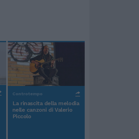
Controtempo
La rinascita della melodia
nelle canzoni di Valerio
Piccolo