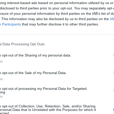
della Federazione nazionale Ordini medici
eing interest-based ads based on personal information utilized by us or
 odontoiatri (Fnomceo) Filippo Anelli,
disclosed to third parties prior to your opt-out. You may separately opt-
e "il commissario straordinario per
losure of your personal information by third parties on the IAB’s list of
a epidemiologica Covid-19 Domenico
. This information may also be disclosed by us to third parties on the
IA
ha appena informato che le mascherine
Participants
that may further disclose it to other third parties.
n involucri che riportavano la dizione
p2 equivalenti, inviati dalla Protezione
ata odierna, agli ordini dei medici chirurghi
Le
l Data Processing Opt Outs
ri dei capoluoghi di Regione, non sono
da
Rudy Giuliani a Come States?
autorizzati per l'uso sanitario dalla
Le
o opt-out of the Sharing of my personal data.
Trump, Meloni e la strategia
ivile". In tal senso "vi chiedo, quindi, di
In
americana
 immediatamente la distribuzione e
i quanto ricevuto, informando nel
o opt-out of the Sale of my Personal Data.
entuali medici o strutture che ne
In
in possesso", chiosa nella mail visionata
nos.
to opt-out of processing my Personal Data for Targeted
ing.
In
o opt-out of Collection, Use, Retention, Sale, and/or Sharing
ersonal Data that Is Unrelated with the Purposes for which it
lected.