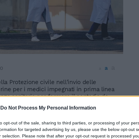
a
a
20
a
lla Protezione civile nell'invio delle
ine per i medici impegnati in prima linea
nza sanitaria per fermare il contagio da
 Si tratta del secondo incidente di
In 
-
Do Not Process My Personal Information
po le mascherine non idonee inviate agli
e provocarono più di un'irritazione da
to opt-out of the sale, sharing to third parties, or processing of your per
rtici delle istituzioni regionali, soprattutto
formation for targeted advertising by us, please use the below opt-out s
a e in Campania. Stavolta, in una mail il
r selection. Please note that after your opt-out request is processed y