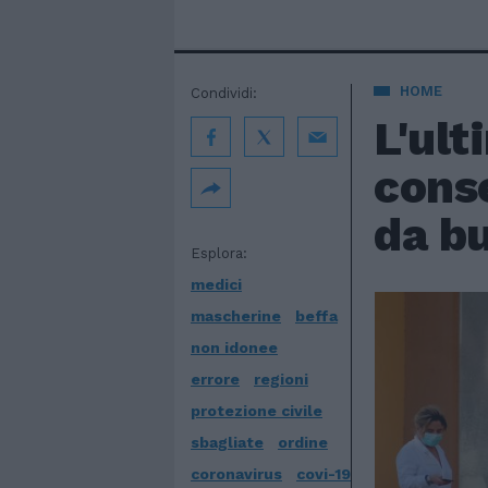
HOME
Condividi:
L'ult
conse
da bu
Esplora:
medici
mascherine
beffa
non idonee
errore
regioni
protezione civile
sbagliate
ordine
coronavirus
covi-19