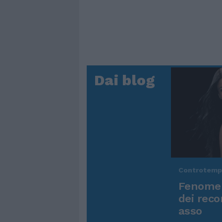
Dai blog
Controtem
Fenomen
dei reco
asso