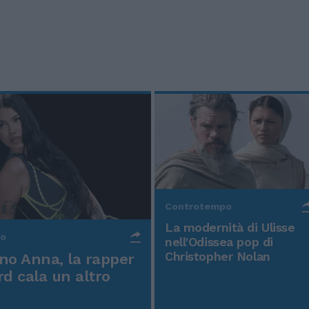
Controtempo
La modernità di Ulisse
po
nell'Odissea pop di
Christopher Nolan
o Anna, la rapper
rd cala un altro