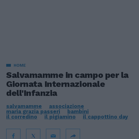
HOME
Salvamamme in campo per la
Giornata Internazionale
dell'Infanzia
salvamamme
associazione
maria grazia passeri
bambini
il corredino
il pigiamino
il cappottino day