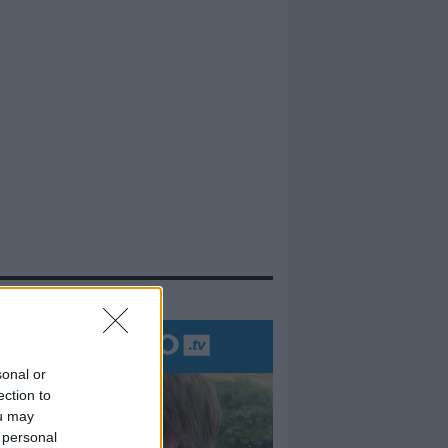
evidenza
sonal or
ection to
ou may
 personal