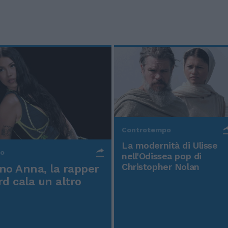
Controtempo
La modernità di Ulisse
po
nell'Odissea pop di
Christopher Nolan
o Anna, la rapper
rd cala un altro