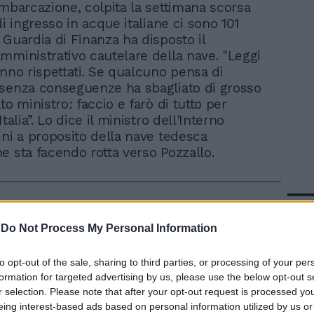
imbarcazione, colpita la settimana scorsa
di ingresso in acque italiane ci sono 101
 Guardia di Finanza ha disposto il
mministrativo cautelare della nave. "Leggi
anno rispettati. Se qualcuno pensa di
senza conseguenze ha sbagliato di grosso
to ministro: faccio e farò di tutto per
Italia”. Lo dice il ministro dell'Interno
ini a proposito della nave tedesca
e sta facendo rotta verso Pozzallo.
In 
-
Do Not Process My Personal Information
to opt-out of the sale, sharing to third parties, or processing of your per
formation for targeted advertising by us, please use the below opt-out s
r selection. Please note that after your opt-out request is processed y
eing interest-based ads based on personal information utilized by us or