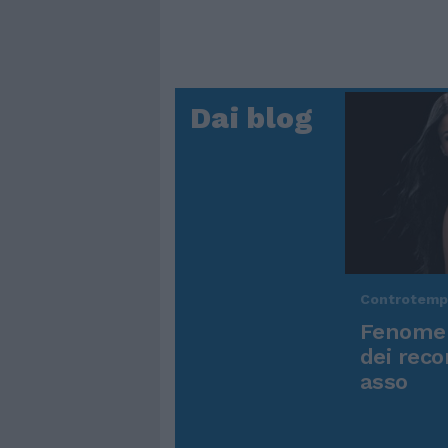
Dai blog
Controtem
Fenomen
dei reco
asso