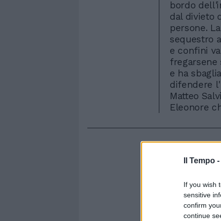
bordo dell'
dal divieto 
persone. La
sequestro a
e confini v
fregarsene 
e ha sbaglia
difendere l'
Matteo Salv
Eleonore ch
Il Tempo 
If you wish 
sensitive in
confirm you
continue se