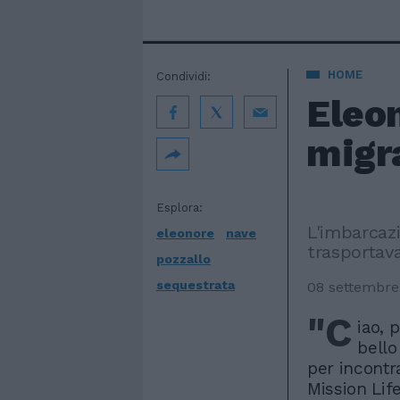
HOME
Condividi:
Eleon
migra
Esplora:
L'imbarcazi
eleonore
nave
trasportava
pozzallo
sequestrata
08 settembre
"C
iao, 
bello
per incontra
Mission Lif