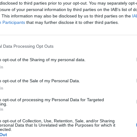
disclosed to third parties prior to your opt-out. You may separately opt-
losure of your personal information by third parties on the IAB’s list of
. This information may also be disclosed by us to third parties on the
IA
Participants
that may further disclose it to other third parties.
Le
da
l Data Processing Opt Outs
Rudy Giuliani a Come States?
Le
Trump, Meloni e la strategia
o opt-out of the Sharing of my personal data.
americana
In
o opt-out of the Sale of my Personal Data.
In
to opt-out of processing my Personal Data for Targeted
ing.
In
o opt-out of Collection, Use, Retention, Sale, and/or Sharing
ersonal Data that Is Unrelated with the Purposes for which it
lected.
Out