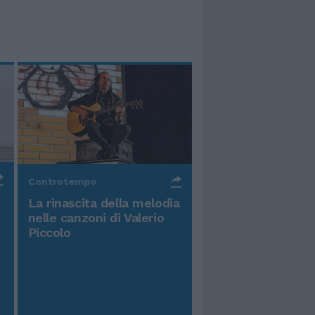
Controtempo
La rinascita della melodia
nelle canzoni di Valerio
Piccolo