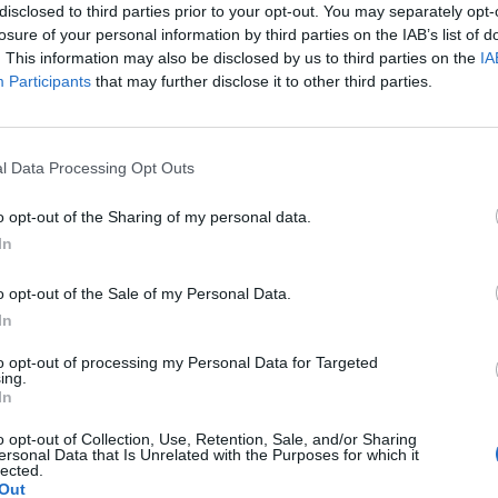
disclosed to third parties prior to your opt-out. You may separately opt-
losure of your personal information by third parties on the IAB’s list of
. This information may also be disclosed by us to third parties on the
IA
Participants
that may further disclose it to other third parties.
Le
da
l Data Processing Opt Outs
Rudy Giuliani a Come States?
Le
Trump, Meloni e la strategia
o opt-out of the Sharing of my personal data.
americana
In
o opt-out of the Sale of my Personal Data.
In
to opt-out of processing my Personal Data for Targeted
ing.
In
o opt-out of Collection, Use, Retention, Sale, and/or Sharing
ersonal Data that Is Unrelated with the Purposes for which it
lected.
Out