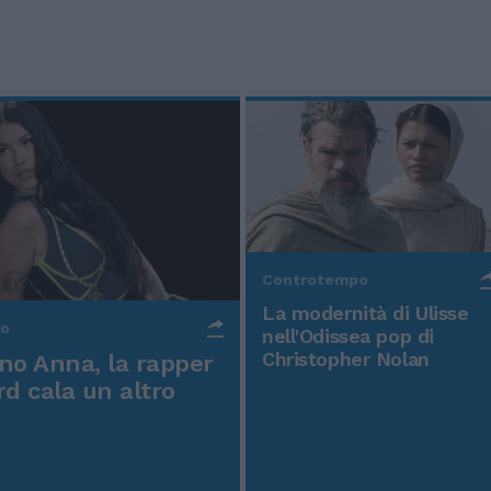
Controtempo
La modernità di Ulisse
po
nell'Odissea pop di
Christopher Nolan
o Anna, la rapper
rd cala un altro