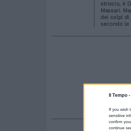
striscio, è 
Massari. Ma
dei colpi di
secondo le 
Il Tempo 
If you wish 
sensitive in
confirm you
continue se