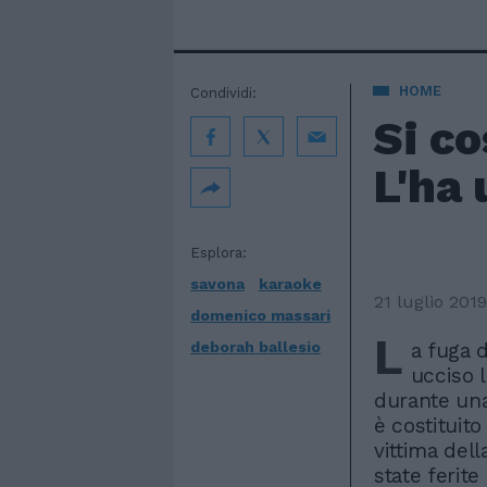
HOME
Condividi:
Si co
L'ha 
Esplora:
savona
karaoke
21 luglio 2019
domenico massari
L
deborah ballesio
a fuga 
ucciso 
durante una 
è costituito
vittima dell
state ferit