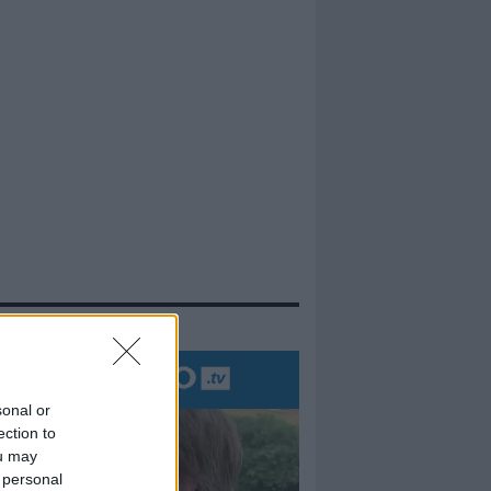
evidenza
sonal or
ection to
ou may
 personal