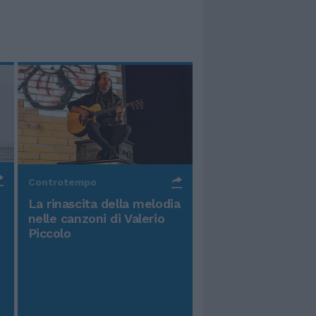
Controtempo
La rinascita della melodia
nelle canzoni di Valerio
Piccolo