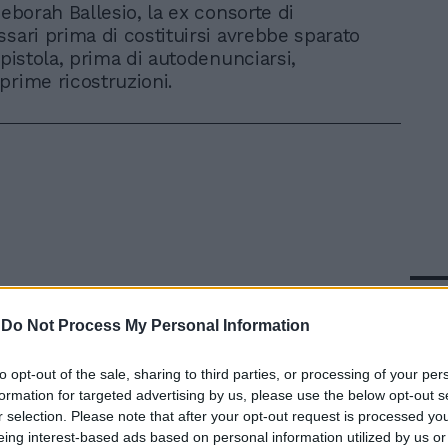
Deborah Ballesio, la ex consorte di
ssari prima di costituirsi avrebbe sparato
 pistola, prima di autodenunciarsi,
prime ricostruzioni.
In 
-
Do Not Process My Personal Information
to opt-out of the sale, sharing to third parties, or processing of your per
formation for targeted advertising by us, please use the below opt-out s
r selection. Please note that after your opt-out request is processed y
eing interest-based ads based on personal information utilized by us or