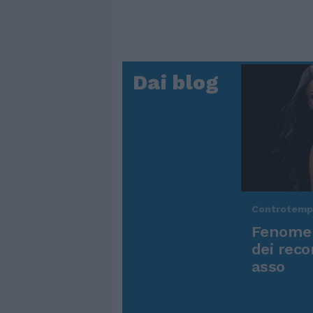
Dai blog
Controtem
Fenomen
dei reco
asso