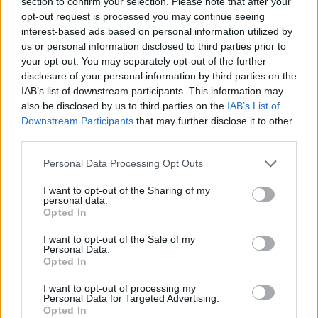
section to confirm your selection. Please note that after your
a Sanremo... solo per orecchie
opt-out request is processed you may continue seeing
forti
interest-based ads based on personal information utilized by
us or personal information disclosed to third parties prior to
05/04/2020
your opt-out. You may separately opt-out of the further
disclosure of your personal information by third parties on the
LA SFIDA A SORPRESA
IAB’s list of downstream participants. This information may
also be disclosed by us to third parties on the
IAB’s List of
Dal governo al karaoke Conte-
Downstream Participants
that may further disclose it to other
Renzi come se le cantano
third parties.
22/02/2020
Personal Data Processing Opt Outs
L'ULTIMA SFIDA
I want to opt-out of the Sharing of my
personal data.
Conte e Renzi se le cantano al
Opted In
karaoke: chi vince?
I want to opt-out of the Sale of my
20/02/2020
Personal Data.
Opted In
DAGLI ARCHIVI TV
I want to opt-out of processing my
Personal Data for Targeted Advertising.
Blob la scova giovanissima E
Opted In