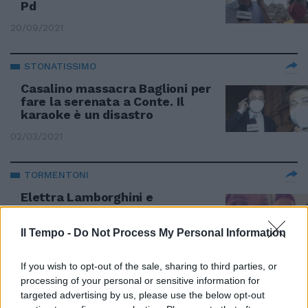
Pd
20/09/2021
STONATISSIMO
Casalino massacra Baglioni per
fare la serenata a Conte. Il
karaoke è un disastro
02/03/2021
TORMENTONI
Elettra Lamborghini e
Alessandra Amoroso se la
spassano. Ecco cosa vogliono
Il Tempo -
Do Not Process My Personal Information
19/07/2020
If you wish to opt-out of the sale, sharing to third parties, or
processing of your personal or sensitive information for
KARAOKE DALLA QUARANTENA
targeted advertising by us, please use the below opt-out
Antonio Razzi in versione Morgan