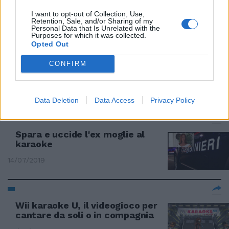
Giorgia Meloni si piace
I want to opt-out of Collection, Use,
11/01/2020
Retention, Sale, and/or Sharing of my
Personal Data that Is Unrelated with the
Purposes for which it was collected.
Opted Out
DOPO LA FOLLIA
Si costituisce l'ex marito di
CONFIRM
Deborah. L'ha uccisa al karaoke
21/07/2019
Data Deletion
Data Access
Privacy Policy
FOLLIA A SAVONA
Spara e uccide l'ex moglie al
karaoke
14/07/2019
Wii karaoke U, il videogioco per
cantare da soli o in compagnia