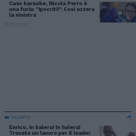
Caso karaoke, Nicola Porro è
una furia: "Ipocriti!". Così azzera
la sinistra
12/03/2023
TALENTO
Enrico, in balera! In balera!
Trovato un lavoro per il leader