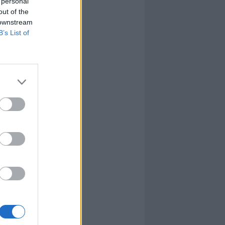
 personal
out of the
 downstream
B’s List of