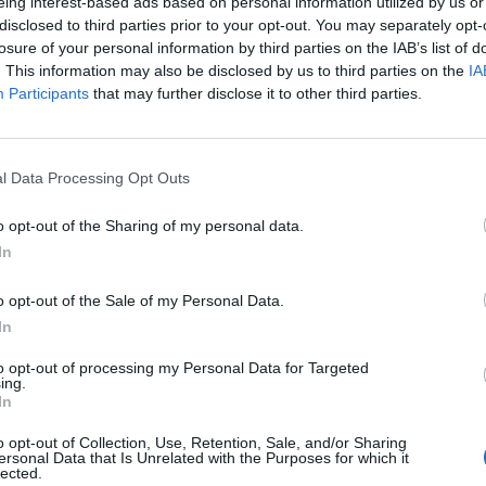
eing interest-based ads based on personal information utilized by us or
e, venuti alla luce cinque reperti bronzei.
disclosed to third parties prior to your opt-out. You may separately opt-
 della gabbia toracica, fortemente
losure of your personal information by third parties on the IAB’s list of
, si sono individuati quattro reperti in
. This information may also be disclosed by us to third parties on the
IA
ifera rivestiti di lamina bronzea di forma
Participants
that may further disclose it to other third parties.
 un quinto oggetto, sempre in bronzo, è
rato sotto il ventre, in prossimità degli
ri, formato da tre ganci con rivetti collegati
l Data Processing Opt Outs
o a un disco. La forma di questi elementi
ti in letteratura - spiega sempre Osanna -
o opt-out of the Sharing of my personal data.
zare che appartengano a un tipo
In
di sella definita a quattro corni, formata
tura di legno rivestita con quattro corni,
o opt-out of the Sale of my Personal Data.
i e due posteriori, ricoperta da placche di
In
ervivano per dare stabilità al cavaliere, in
n cui non erano state inventate le staffe.
to opt-out of processing my Personal Data for Targeted
esto tipo sono state utilizzate nel mondo
ing.
In
tire dal I secolo d.C. ed in particolare in
tare. Le giunzioni ad anello erano quattro
o opt-out of Collection, Use, Retention, Sale, and/or Sharing
rdatura e servivano a collegare diverse
ersonal Data that Is Unrelated with the Purposes for which it
lected.