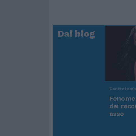
Dai blog
Controtem
Fenomen
dei reco
asso