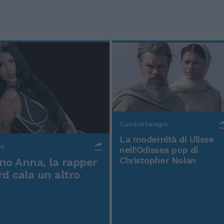
Controtempo
La modernità di Ulisse
po
nell'Odissea pop di
Christopher Nolan
o Anna, la rapper
rd cala un altro