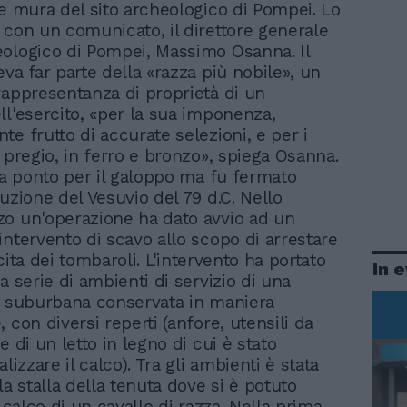
le mura del sito archeologico di Pompei. Lo
 con un comunicato, il direttore generale
ologico di Pompei, Massimo Osanna. Il
va far parte della «razza più nobile», un
rappresentanza di proprietà di un
ll'esercito, «per la sua imponenza,
te frutto di accurate selezioni, e per i
 pregio, in ferro e bronzo», spiega Osanna.
era ponto per il galoppo ma fu fermato
uzione del Vesuvio del 79 d.C. Nello
o un'operazione ha dato avvio ad un
intervento di scavo allo scopo di arrestare
lecita dei tombaroli. L'intervento ha portato
In 
a serie di ambienti di servizio di una
a suburbana conservata in maniera
 con diversi reperti (anfore, utensili da
e di un letto in legno di cui è stato
alizzare il calco). Tra gli ambienti è stata
la stalla della tenuta dove si è potuto
l calco di un cavallo di razza. Nella prima