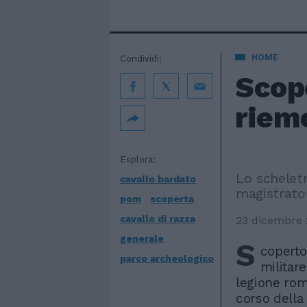
HOME
Condividi:
Scop
rieme
Esplora:
Lo schelet
cavallo bardato
magistrato
pom
scoperta
cavallo di razza
23 dicembre 
generale
S
coperto
parco archeologico
militare
legione roma
corso della