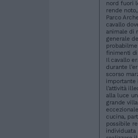
nord fuori 
rende noto,
Parco Arche
cavallo dove
animale di 
generale de
probabilmen
finimenti di
Il cavallo 
durante l'er
scorso marz
importante 
l'attività il
alla luce un
grande vill
eccezionale,
cucina, part
possibile re
individuata 
realizzare i