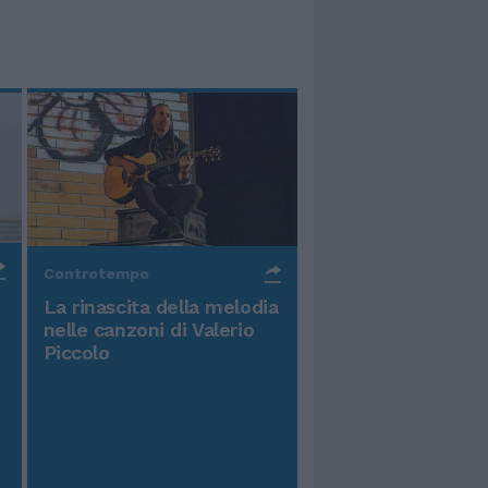
Controtempo
La rinascita della melodia
nelle canzoni di Valerio
Piccolo