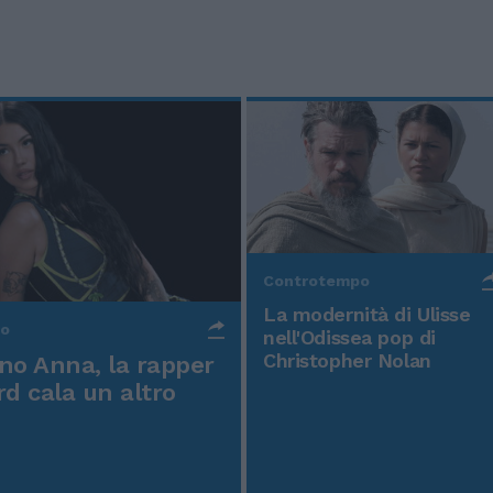
Controtempo
La modernità di Ulisse
po
nell'Odissea pop di
Christopher Nolan
o Anna, la rapper
rd cala un altro