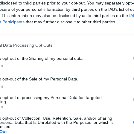
disclosed to third parties prior to your opt-out. You may separately opt-
losure of your personal information by third parties on the IAB’s list of
. This information may also be disclosed by us to third parties on the
IA
Participants
that may further disclose it to other third parties.
Le
da
l Data Processing Opt Outs
Rudy Giuliani a Come States?
Le
Trump, Meloni e la strategia
o opt-out of the Sharing of my personal data.
americana
In
o opt-out of the Sale of my Personal Data.
In
to opt-out of processing my Personal Data for Targeted
ing.
In
o opt-out of Collection, Use, Retention, Sale, and/or Sharing
ersonal Data that Is Unrelated with the Purposes for which it
lected.
Out