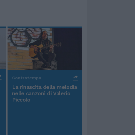
Controtempo
La rinascita della melodia
nelle canzoni di Valerio
Piccolo