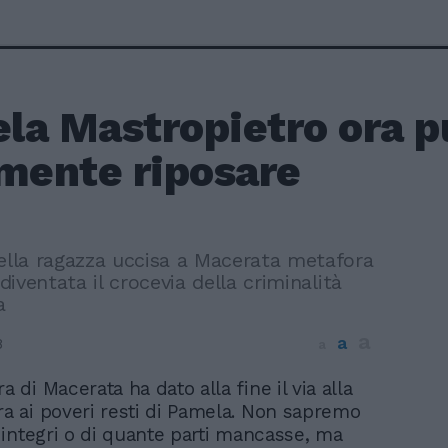
la Mastropietro ora p
lmente riposare
della ragazza uccisa a Macerata metafora
 diventata il crocevia della criminalità
a
a
a
8
a
a di Macerata ha dato alla fine il via alla
ra ai poveri resti di Pamela. Non sapremo
integri o di quante parti mancasse, ma