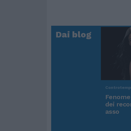
Dai blog
Controtem
Fenomen
dei reco
asso