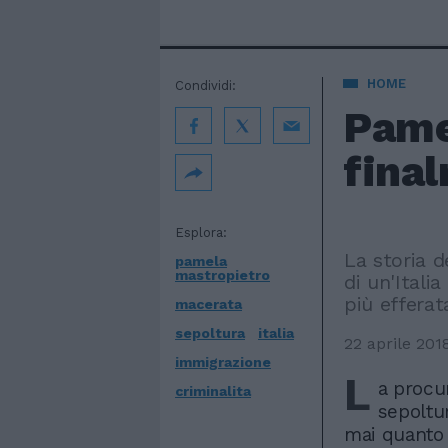
HOME
Condividi:
Pame
fina
Esplora:
La storia 
pamela
mastropietro
di un'Italia
più efferat
macerata
sepoltura
italia
22 aprile 201
immigrazione
L
a procur
criminalita
sepoltu
mai quanto 