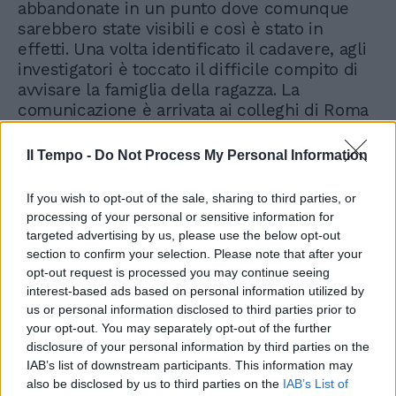
abbandonate in un punto dove comunque
sarebbero state visibili e così è stato in
effetti. Una volta identificato il cadavere, agli
investigatori è toccato il difficile compito di
avvisare la famiglia della ragazza. La
comunicazione è arrivata ai colleghi di Roma
e da lì alla famiglia di Pamela. Intanto le forze
dell'ordine hanno fermato tre persone
Il Tempo -
Do Not Process My Personal Information
sospettate dell'omicidio della ragazza. Si
tratta di tre nigeriani, uno dei quali
If you wish to opt-out of the sale, sharing to third parties, or
inquadrato anche da alcune telecamere di
processing of your personal or sensitive information for
sicurezza.
targeted advertising by us, please use the below opt-out
section to confirm your selection. Please note that after your
opt-out request is processed you may continue seeing
interest-based ads based on personal information utilized by
us or personal information disclosed to third parties prior to
your opt-out. You may separately opt-out of the further
disclosure of your personal information by third parties on the
IAB’s list of downstream participants. This information may
also be disclosed by us to third parties on the
IAB’s List of