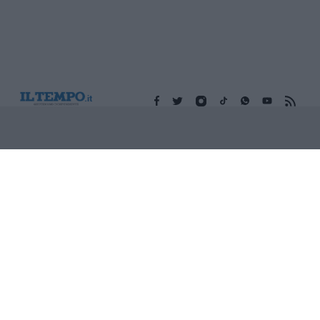
Edicola digitale
Il Tempo Shopping
Cookie Policy
Privacy Policy
Condizioni Generali
Contatti
Pubblicità
Credits
Modello 231
Preferenze Privacy
Assistenza
Sede legale: Piazza Colonna, 366 - 00187 Roma CF e P. Iva e
Iscriz. Registro Imprese Roma: 13486391009 REA Roma n°
1450962 Cap. Sociale € 25.000,00 i.v. © Copyright IlTempo. Srl -