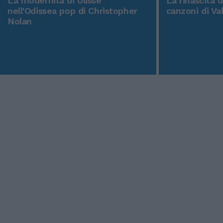
La modernità di Ulisse
La rinascita 
nell'Odissea pop di Christopher
canzoni di Va
Nolan