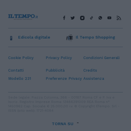
Edicola digitale
Il Tempo Shopping
Cookie Policy
Privacy Policy
Condizioni Generali
Contatti
Pubblicità
Credits
Modello 231
Preferenze Privacy
Assistenza
Sede legale: Piazza Colonna, 366 - 00187 Roma CF e P. Iva e
Iscriz. Registro Imprese Roma: 13486391009 REA Roma n°
1450962 Cap. Sociale € 25.000,00 i.v. © Copyright IlTempo. Srl -
ISSN (sito web): 1721-4084
TORNA SU