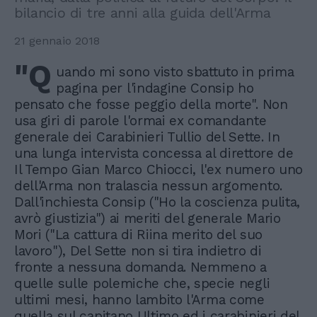
bilancio di tre anni alla guida dell'Arma
21 gennaio 2018
"Q
uando mi sono visto sbattuto in prima
pagina per l'indagine Consip ho
pensato che fosse peggio della morte". Non
usa giri di parole l'ormai ex comandante
generale dei Carabinieri Tullio del Sette. In
una lunga intervista concessa al direttore de
Il Tempo Gian Marco Chiocci, l'ex numero uno
dell'Arma non tralascia nessun argomento.
Dall'inchiesta Consip ("Ho la coscienza pulita,
avrò giustizia") ai meriti del generale Mario
Mori ("La cattura di Riina merito del suo
lavoro"), Del Sette non si tira indietro di
fronte a nessuna domanda. Nemmeno a
quelle sulle polemiche che, specie negli
ultimi mesi, hanno lambito l'Arma come
quella sul capitano Ultimo ed i carabinieri del