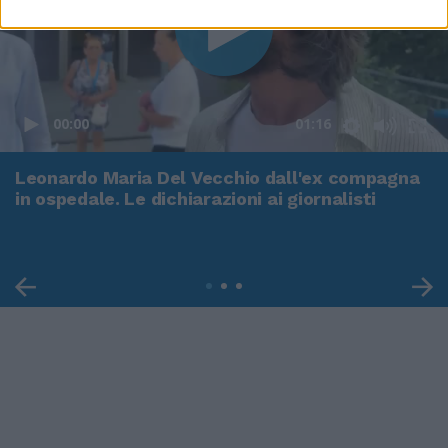
00:00
01:16
Leonardo Maria Del Vecchio dall'ex compagna
in ospedale. Le dichiarazioni ai giornalisti