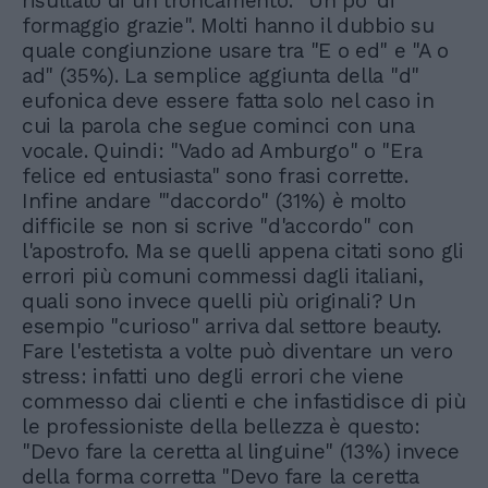
risultato di un troncamento: "Un po' di
formaggio grazie". Molti hanno il dubbio su
quale congiunzione usare tra "E o ed" e "A o
ad" (35%). La semplice aggiunta della "d"
eufonica deve essere fatta solo nel caso in
cui la parola che segue cominci con una
vocale. Quindi: "Vado ad Amburgo" o "Era
felice ed entusiasta" sono frasi corrette.
Infine andare '"daccordo" (31%) è molto
difficile se non si scrive "d'accordo" con
l'apostrofo. Ma se quelli appena citati sono gli
errori più comuni commessi dagli italiani,
quali sono invece quelli più originali? Un
esempio "curioso" arriva dal settore beauty.
Fare l'estetista a volte può diventare un vero
stress: infatti uno degli errori che viene
commesso dai clienti e che infastidisce di più
le professioniste della bellezza è questo:
"Devo fare la ceretta al linguine" (13%) invece
della forma corretta "Devo fare la ceretta