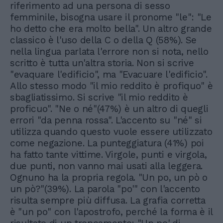
riferimento ad una persona di sesso
femminile, bisogna usare il pronome "le": "Le
ho detto che era molto bella". Un altro grande
classico è l'uso della C o della Q (58%). Se
nella lingua parlata l'errore non si nota, nello
scritto è tutta un'altra storia. Non si scrive
"evaquare l'edificio", ma "Evacuare l'edificio".
Allo stesso modo "il mio reddito è profiquo" è
sbagliatissimo. Si scrive "il mio reddito è
proficuo". "Ne o né"(47%) è un altro di quegli
errori "da penna rossa". L'accento su "né" si
utilizza quando questo vuole essere utilizzato
come negazione. La punteggiatura (41%) poi
ha fatto tante vittime. Virgole, punti e virgola,
due punti, non vanno mai usati alla leggera.
Ognuno ha la propria regola. "Un po, un pò o
un pò?"(39%). La parola "po'" con l'accento
risulta sempre più diffusa. La grafia corretta
è "un po" con l'apostrofo, perché la forma è il