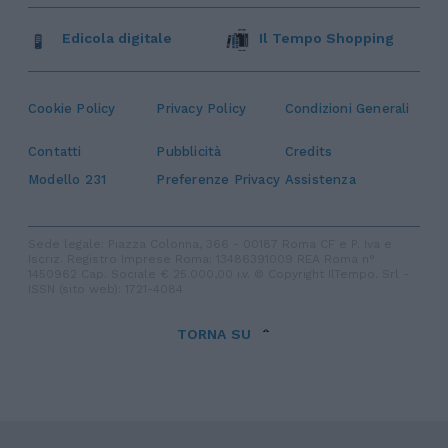
Edicola digitale
Il Tempo Shopping
Cookie Policy
Privacy Policy
Condizioni Generali
Contatti
Pubblicità
Credits
Modello 231
Preferenze Privacy
Assistenza
Sede legale: Piazza Colonna, 366 - 00187 Roma CF e P. Iva e
Iscriz. Registro Imprese Roma: 13486391009 REA Roma n°
1450962 Cap. Sociale € 25.000,00 i.v. © Copyright IlTempo. Srl -
ISSN (sito web): 1721-4084
TORNA SU