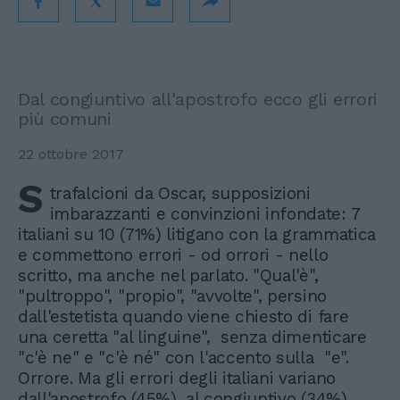
Dal congiuntivo all'apostrofo ecco gli errori
più comuni
22 ottobre 2017
S
trafalcioni da Oscar, supposizioni
imbarazzanti e convinzioni infondate: 7
italiani su 10 (71%) litigano con la grammatica
e commettono errori - od orrori - nello
scritto, ma anche nel parlato. "Qual'è",
"pultroppo", "propio", "avvolte", persino
dall'estetista quando viene chiesto di fare
una ceretta "al linguine", senza dimenticare
"c'è ne" e "c'è né" con l'accento sulla "e".
Orrore. Ma gli errori degli italiani variano
dall'apostrofo (45%), al congiuntivo (34%)