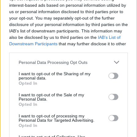
volte viene usato il "cortello" (15%) invece del
interest-based ads based on personal information utilized by
"coltello". Infine, "X concludere", l'uso
us or personal information disclosed to third parties prior to
inappropriato della x sarebbe da abolire e
your opt-out. You may separately opt-out of the further
ritrovare la forma più corretta "per
disclosure of your personal information by third parties on the
concludere".
IAB’s list of downstream participants. This information may
also be disclosed by us to third parties on the
IAB’s List of
Downstream Participants
that may further disclose it to other
third parties.
Personal Data Processing Opt Outs
I want to opt-out of the Sharing of my
personal data.
Opted In
I want to opt-out of the Sale of my
Personal Data.
Opted In
I want to opt-out of processing my
Personal Data for Targeted Advertising.
Opted In