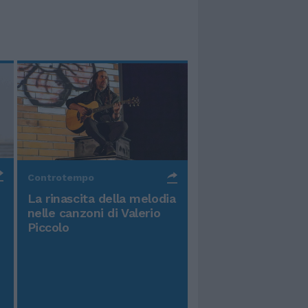
Controtempo
La rinascita della melodia
nelle canzoni di Valerio
Piccolo