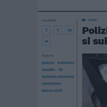
HOME
Condividi:
Poliz
si su
Esplora:
genova
poliziotto
suicidio
113
ponente genovese
cornigliano
piazza conti