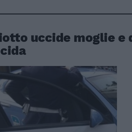
iotto uccide moglie e d
icida