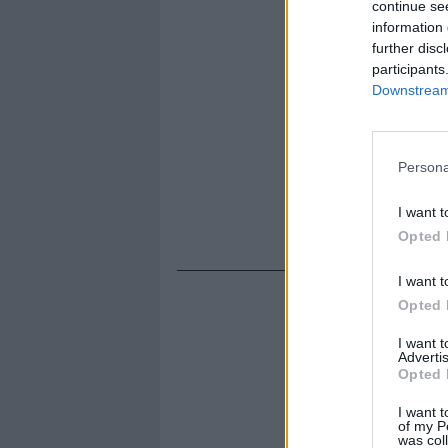
continue se
information 
further disc
participants
Downstream 
Persona
I want t
Opted 
I want t
Opted 
I want 
Advertis
Opted 
I want t
of my P
was col