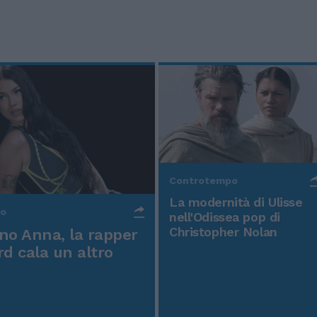
Controtempo
La modernità di Ulisse
po
nell'Odissea pop di
Christopher Nolan
o Anna, la rapper
rd cala un altro