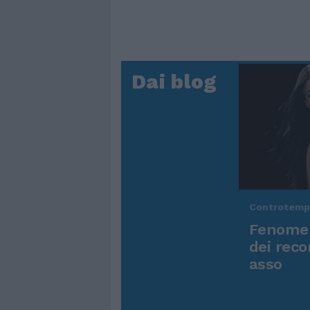
Dai blog
Controtem
Fenomen
dei reco
asso