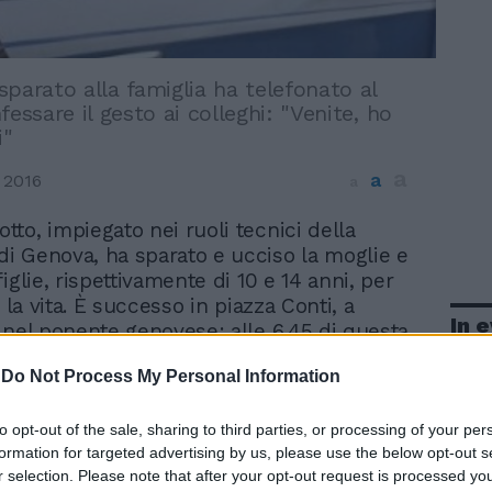
parato alla famiglia ha telefonato al
fessare il gesto ai colleghi: "Venite, ho
i"
a
a
 2016
a
iotto, impiegato nei ruoli tecnici della
 di Genova, ha sparato e ucciso la moglie e
iglie, rispettivamente di 10 e 14 anni, per
i la vita. È successo in piazza Conti, a
In 
 nel ponente genovese: alle 6.45 di questa
omo, Mauro Agrosì, dopo aver sparato alla
-
Do Not Process My Personal Information
 telefonato al 113 confessando il gesto, ma
iziotti sono arrivati a casa del collega,
a già suicidato.
to opt-out of the sale, sharing to third parties, or processing of your per
formation for targeted advertising by us, please use the below opt-out s
r selection. Please note that after your opt-out request is processed y