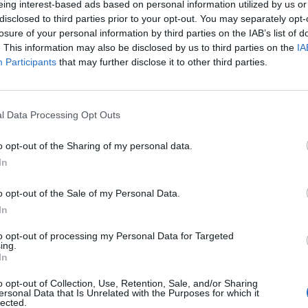
eing interest-based ads based on personal information utilized by us or
disclosed to third parties prior to your opt-out. You may separately opt-
losure of your personal information by third parties on the IAB’s list of
. This information may also be disclosed by us to third parties on the
IA
Participants
that may further disclose it to other third parties.
Le
da
Rudy Giuliani a Come States?
Le
l Data Processing Opt Outs
Trump, Meloni e la strategia
americana
o opt-out of the Sharing of my personal data.
In
o opt-out of the Sale of my Personal Data.
In
to opt-out of processing my Personal Data for Targeted
ing.
In
o opt-out of Collection, Use, Retention, Sale, and/or Sharing
ersonal Data that Is Unrelated with the Purposes for which it
lected.