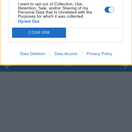
I want to opt-out of Collection, Use,
Retention, Sale, and/or Sharing of my
Personal Data that Is Unrelated with the
Purposes for which it was collected.
00:00
01:16
Opted Out
Leonardo Maria Del Vecchio dall'ex compagna
CONFIRM
in ospedale. Le dichiarazioni ai giornalisti
Data Deletion
Data Access
Privacy Policy