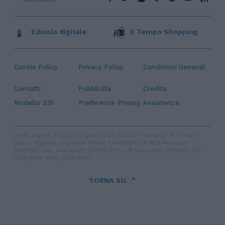
Edicola digitale
Il Tempo Shopping
Cookie Policy
Privacy Policy
Condizioni Generali
Contatti
Pubblicità
Credits
Modello 231
Preferenze Privacy
Assistenza
Sede legale: Piazza Colonna, 366 - 00187 Roma CF e P. Iva e
Iscriz. Registro Imprese Roma: 13486391009 REA Roma n°
1450962 Cap. Sociale € 25.000,00 i.v. © Copyright IlTempo. Srl -
ISSN (sito web): 1721-4084
TORNA SU