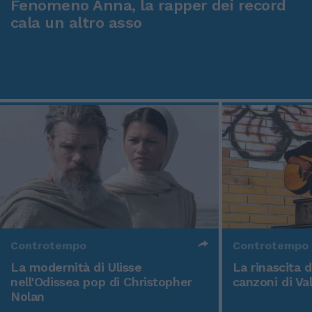
Fenomeno Anna, la rapper dei record
cala un altro asso
Controtempo
Controtempo
La modernità di Ulisse
La rinascita 
nell'Odissea pop di Christopher
canzoni di Va
Nolan