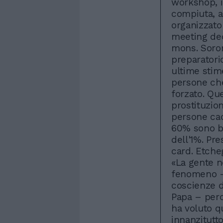
workshop, i
compiuta, a
organizzato 
meeting ded
mons. Soron
preparatori
ultime stim
persone che
forzato. Que
prostituzion
persone cado
60% sono bam
dell'1%. Pre
card. Etche
«La gente n
fenomeno - 
coscienze d
Papa – perc
ha voluto q
innanzitutto