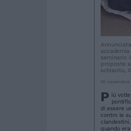
Annunciata 
accademia d
seminario 
proposte a
schiavitù, i
10 novembre
P
iù volt
pontific
di essere u
contro le su
clandestini
quando era 