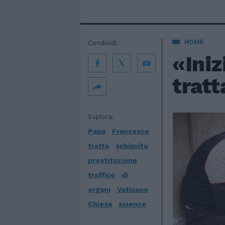
HOME
Condividi:
«Iniz
tratt
Esplora:
Papa
Francesco
tratta
schiavitu
prostituzione
traffico
di
organi
Vaticano
Chiesa
scienze