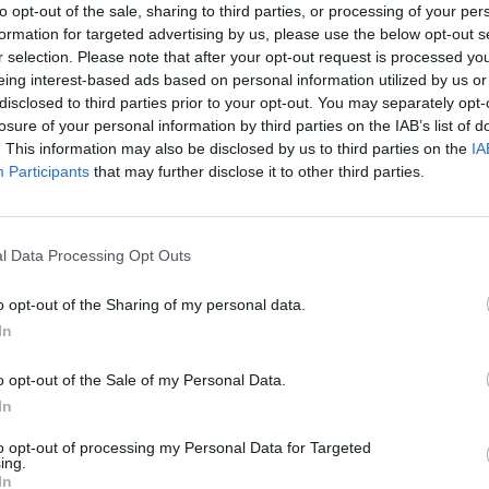
i. Il nostro workshop ha confermato la
to opt-out of the sale, sharing to third parties, or processing of your per
 fenomeno, legato anche allo sfruttamento
formation for targeted advertising by us, please use the below opt-out s
alla prostituzione». Mons. Sorondo ha
r selection. Please note that after your opt-out request is processed y
«cambiamento radicale» nella Chiesa e una
eing interest-based ads based on personal information utilized by us or
resa di coscienza del problema: credo
disclosed to third parties prior to your opt-out. You may separately opt-
losure of your personal information by third parties on the IAB’s list of
ancesco prenderà presto un'iniziativa
. This information may also be disclosed by us to third parties on the
IA
. Probabilmente un documento ufficiale
Participants
that may further disclose it to other third parties.
delle 49 proposte scaturite dal seminario
 presentate al Pontefice: «Eravamo tutti
Bisogna combattere in modo più energico
ione e la tratta degli esseri umani» ha
l Data Processing Opt Outs
a Sorondo. «Sono andato a colazione a
con lui e i relatori del seminario - ha
o opt-out of the Sharing of my personal data.
l cancelliere - e il Papa mi ha detto: Ci
In
 è materiale prezioso: vorrei farci
l tema non era stato abbastanza sviscerato
o opt-out of the Sale of my Personal Data.
to XVI». «Abbiamo visto un cambio
In
questo convegno - ha sostenuto Josè
to opt-out of processing my Personal Data for Targeted
 Castellvi, presidente della Federazione
ing.
azioni dei medici cattolici - Siamo tutti
In