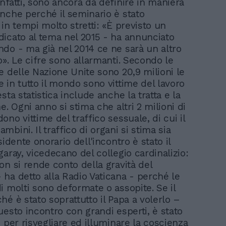
nfatti, sono ancora da definire in maniera
nche perché il seminario è stato
in tempi molto stretti: «È previsto un
icato al tema nel 2015 - ha annunciato
do - ma già nel 2014 ce ne sarà un altro
o». Le cifre sono allarmanti. Secondo le
e delle Nazione Unite sono 20,9 milioni le
 in tutto il mondo sono vittime del lavoro
sta statistica include anche la tratta e la
e. Ogni anno si stima che altri 2 milioni di
no vittime del traffico sessuale, di cui il
bini. Il traffico di organi si stima sia
sidente onorario dell'incontro è stato il
garay, vicedecano del collegio cardinalizio:
on si rende conto della gravità del
ha detto alla Radio Vaticana - perché le
i molti sono deformate o assopite. Se il
hé è stato soprattutto il Papa a volerlo –
uesto incontro con grandi esperti, è stato
 per risvegliare ed illuminare la coscienza