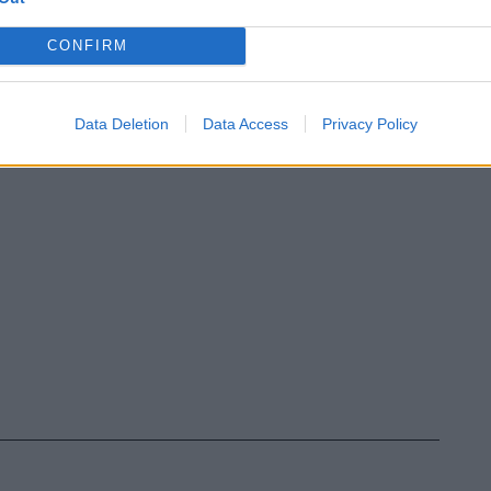
 utilizzano 160 fiale di lidocaina, quindi la
ima donazione di Banco Farmaceutico
CONFIRM
 una fornitura sufficiente a coprire un
».
Data Deletion
Data Access
Privacy Policy