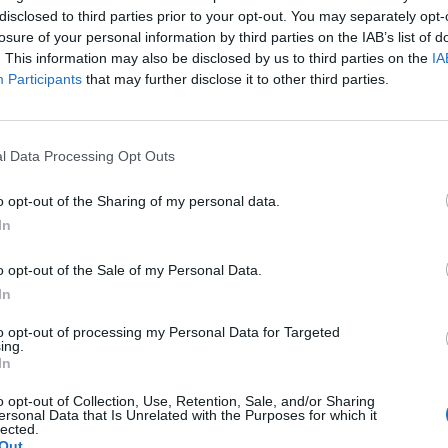
he – spiega Paolo Gradnik, presidente
disclosed to third parties prior to your opt-out. You may separately opt-
losure of your personal information by third parties on the IAB’s list of
azione Banco Farmaceutico onlus – siamo
. This information may also be disclosed by us to third parties on the
IA
 rispondere con sempre maggior efficacia
Participants
that may further disclose it to other third parties.
ste che giungono da grandi organizzazioni
ano di assistenza sanitaria in contesti di
Le
. «Grazie a Banco Farmaceutico – dice
da
ari Medical Procurement Ufficio
l Data Processing Opt Outs
Rudy Giuliani a Come States?
Le
di Emergency - abbiamo destinato la
Trump, Meloni e la strategia
 lidocaina ai nostri ospedali in
americana
o opt-out of the Sharing of my personal data.
, in Sudan e in Sierra Leone. La donazione
In
tro mesi di attività negli ospedali dove i
mergency offrono cure chirurgiche
o opt-out of the Sale of my Personal Data.
i elevata qualità alle vittime della guerra e
In
tà». «In Uganda, al Lacor Hospital, dove
to opt-out of processing my Personal Data for Targeted
estinate 2.000 dosi di lidocaina -
ing.
 presidente della Fondazione Corti,
In
orti - si effettuano ogni anno circa 5.000
o opt-out of Collection, Use, Retention, Sale, and/or Sharing
hirurgiche nelle 6 sale operatorie a cui si
ersonal Data that Is Unrelated with the Purposes for which it
lected.
altre 5.000 procedure chirurgiche minori.
Out