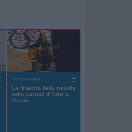
Controtempo
La rinascita della melodia
nelle canzoni di Valerio
Piccolo