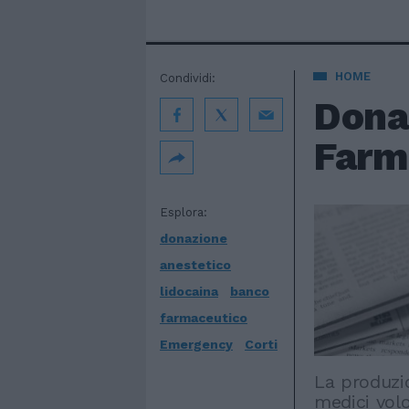
HOME
Condividi:
Dona
Farm
Esplora:
donazione
anestetico
lidocaina
banco
farmaceutico
Emergency
Corti
La produzio
medici vol