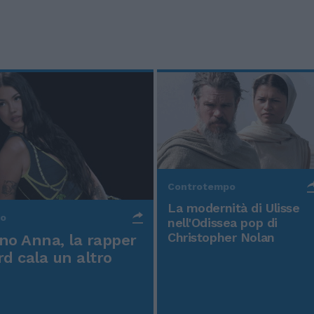
Controtempo
La modernità di Ulisse
po
nell'Odissea pop di
Christopher Nolan
o Anna, la rapper
rd cala un altro