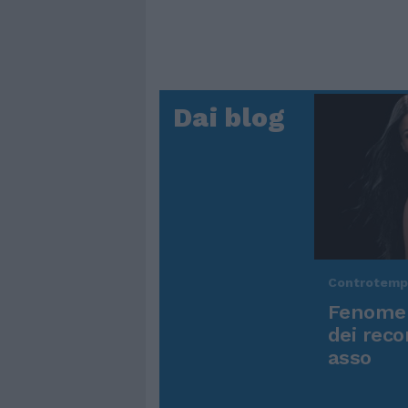
Dai blog
Controtem
Fenomen
dei reco
asso