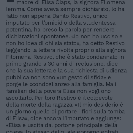
madre di Elisa Claps, la signora Filomena
Iemma. Come aveva sempre dichiarato, lo ha
fatto non appena Danilo Restivo, unico
imputato per l'omicidio della studentessa
potentina, ha preso la parola per rendere
dichiarazioni spontanee. «Io non ho ucciso e
non ho idea di chi sia stato», ha detto Restivo
leggendo la lettera rivolta proprio alla signora
Filomena. Restivo, che è stato condannato in
primo grando a 30 anni di reclusione, dice
che la sua lettera e la sua richiesta di udienza
pubblica non sono «un gesto di sfida» e
porge le «condoglianze» alla famiglia. Ma i
familiari della povera Elisa non vogliono
ascoltarlo. Per loro Restivo è il colpevole
della morte della ragazza. «Il mio desiderio è
un giorno quello di portare i fiori sulla tomba
di Elisa», dice ancora l'imputato e aggiunge:
«Elisa è uscita dal portone principale della
chiesa, lo stesso dal quale eravamo entrati.