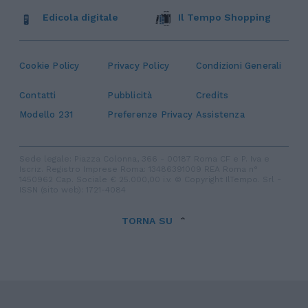
Edicola digitale
Il Tempo Shopping
Cookie Policy
Privacy Policy
Condizioni Generali
Contatti
Pubblicità
Credits
Modello 231
Preferenze Privacy
Assistenza
Sede legale: Piazza Colonna, 366 - 00187 Roma CF e P. Iva e
Iscriz. Registro Imprese Roma: 13486391009 REA Roma n°
1450962 Cap. Sociale € 25.000,00 i.v. © Copyright IlTempo. Srl -
ISSN (sito web): 1721-4084
TORNA SU