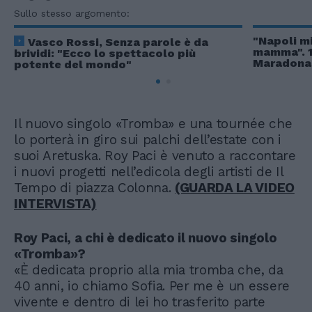
Sullo stesso argomento:
"Napoli m
Vasco Rossi, Senza parole è da
mamma". 1
brividi: "Ecco lo spettacolo più
Maradona 
potente del mondo"
Il nuovo singolo «Tromba» e una tournée che
lo porterà in giro sui palchi dell’estate con i
suoi Aretuska. Roy Paci è venuto a raccontare
i nuovi progetti nell’edicola degli artisti de Il
Tempo di piazza Colonna.
(GUARDA LA VIDEO
INTERVISTA)
Roy Paci, a chi è dedicato il nuovo singolo
«Tromba»?
«È dedicata proprio alla mia tromba che, da
40 anni, io chiamo Sofia. Per me è un essere
vivente e dentro di lei ho trasferito parte