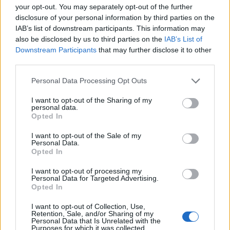
rotte».
your opt-out. You may separately opt-out of the further
disclosure of your personal information by third parties on the
Il tour estivo con gli Aretuska si intitola
IAB’s list of downstream participants. This information may
also be disclosed by us to third parties on the
IAB’s List of
«Live, Love & Dance Tour». Cos’ha preparato
Downstream Participants
that may further disclose it to other
per il pubblico?
third parties.
«Due ore di concerto in cui salto come una
cavalletta impazzita. Da 30 anni suono, canto
Personal Data Processing Opt Outs
e vado in costante iperventilazione. È molto
pesante ma ci metteremo in forma in vista
I want to opt-out of the Sharing of my
personal data.
dell’estate. Pescheremo dagli album
Opted In
precedenti e aggiungeremo gli ultimi singoli.
Ci stiamo limitando a fare date in Italia e solo
I want to opt-out of the Sale of my
Personal Data.
qualcuna all’estero. Poi ci prepareremo per
Opted In
l’uscita del nuovo album programmata per il
prossimo inverno. È giusto utilizzare anche
I want to opt-out of processing my
Personal Data for Targeted Advertising.
parti elettroniche e sequencer ma noi
Opted In
suoniamo davvero. Siamo come una famiglia
che si vuole bene e trasmettiamo al pubblico
I want to opt-out of Collection, Use,
Retention, Sale, and/or Sharing of my
tutta l’energia positiva. Il nostro live è davvero
Personal Data that Is Unrelated with the
Purposes for which it was collected.