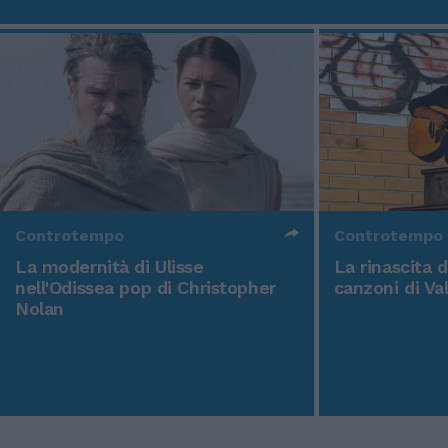
Controtempo
Controtempo
La modernità di Ulisse
La rinascita 
nell'Odissea pop di Christopher
canzoni di Va
Nolan