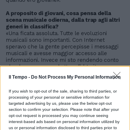
A proposito di giovani, cosa pensa della
scena musicale odierna, dalla trap agli altri
generi in classifica?
«Una ficata assoluta. Tutte le evoluzioni
musicali sono importanti. Con Internet
speravo che la gente percepisse i messaggi
musicali e avesse maggior accesso alle
informazioni. Invece mi sto rendendo conto
che dovremmo combattere l’algoritmo
dell’appiattimento culturale. Oggi c’è più
Il Tempo -
Do Not Process My Personal Information
omologazione ma non si può generalizzare.
Come diceva il maestro Battiato, la musica o è
If you wish to opt-out of the sale, sharing to third parties, or
bella o fa cacare. Anche nella trap ci sono
processing of your personal or sensitive information for
cose che non valgono nulla e altre molto
targeted advertising by us, please use the below opt-out
interessanti. È giusto rompere gli schemi e
section to confirm your selection. Please note that after your
spaccare i movimenti musicali: si creano le
opt-out request is processed you may continue seeing
fratture in cui inserire il filo d’oro che usano i
interest-based ads based on personal information utilized by
giapponesi per aggiustare le ceramiche
us or personal information disclosed to third parties prior to