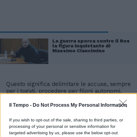
La guerra sporca contro il Ros
la figura inquietante di
Massimo Ciancimino
Questo significa delimitare le accuse, sempre
per i togati, procedere per filoni autonomi,
scartare contestazioni non suffragate da
elementi immediati. Uno scontro tra Procura
Il Tempo -
Do Not Process My Personal Information
e Ros. È opportuno ricordare che l’allora
Procura di Palermo era guidata da Pietro
If you wish to opt-out of the sale, sharing to third parties, or
Giammanco, la cui linea trova oggi sintesi
processing of your personal or sensitive information for
nelle posizioni dell’attuale senatore del M5S,
targeted advertising by us, please use the below opt-out