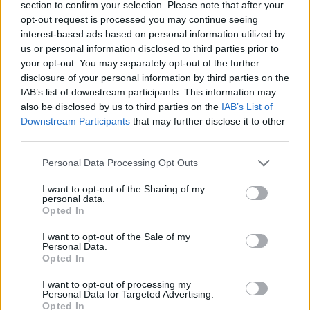
section to confirm your selection. Please note that after your
Roberto Scarpinato, (allora sostituto e
opt-out request is processed you may continue seeing
coautore con Giuseppe Lo Forte della
interest-based ads based on personal information utilized by
richiesta di archiviazione di parte del dossier
us or personal information disclosed to third parties prior to
del 13 luglio 1992) componente pentastellato
your opt-out. You may separately opt-out of the further
anche della Commissione antimafia,
disclosure of your personal information by third parties on the
organismo parlamentare d’inchiesta che si
IAB’s list of downstream participants. This information may
sta proprio occupando, tra l’altro, del dossier
also be disclosed by us to third parties on the
IAB’s List of
mafia-appalti. Ogni 23 maggio, ogni 19 luglio,
Downstream Participants
that may further disclose it to other
l’Italia si ferma. I discorsi si ripetono: il
third parties.
coraggio di Falcone, il sacrificio di Borsellino.
Personal Data Processing Opt Outs
L’eredità da non tradire. Ma «mafia e appalti»
I want to opt-out of the Sharing of my
dopo oltre trent’anni non ha ancora prodotto
personal data.
Opted In
sentenze che ne accertino l’intera portata.
Come anche il conflitto tra Ros e Procura
I want to opt-out of the Sale of my
continua a rimanere aperto.
Personal Data.
Opted In
I want to opt-out of processing my
Personal Data for Targeted Advertising.
Opted In