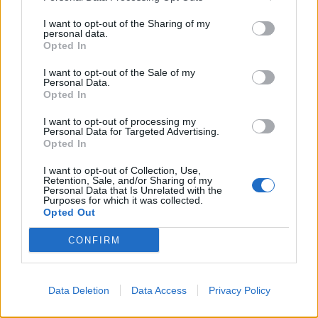
Ciancimino chiese ai magistrati
semplicemente un miglioramento delle sue
I want to opt-out of the Sharing of my
condizioni carcerarie (soffriva il freddo
personal data.
Opted In
particolarmente), proponendo di offrire
elementi che naturalmente dovevano essere
I want to opt-out of the Sale of my
vagliati e verificati. Ma pure quella
Personal Data.
Opted In
disponibilità fu fatta cadere.
I want to opt-out of processing my
Personal Data for Targeted Advertising.
E questo è clamoroso anche per chi, come
Opted In
chi scrive questa pagina, non ha mai creduto
all’incontro Riina-Andreotti. La Procura era
I want to opt-out of Collection, Use,
Retention, Sale, and/or Sharing of my
tutta concentrata sulla caccia ad Andreotti:
Personal Data that Is Unrelated with the
eppure chiuse la porta perfino quando
Purposes for which it was collected.
Opted Out
Ciancimino offriva elementi buoni per quella
pista investigativa principale di Caselli. Come
CONFIRM
si spiega? Caselli avrebbe potuto trovare
elementi – o magari addirittura le prove – su
quello che cercava. E invece no.
Data Deletion
Data Access
Privacy Policy
Ma il meglio (anzi, il peggio) arriva quando