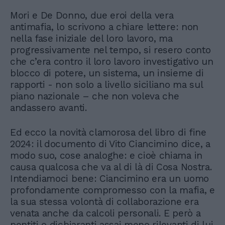
Mori e De Donno, due eroi della vera
antimafia, lo scrivono a chiare lettere: non
nella fase iniziale del loro lavoro, ma
progressivamente nel tempo, si resero conto
che c’era contro il loro lavoro investigativo un
blocco di potere, un sistema, un insieme di
rapporti - non solo a livello siciliano ma sul
piano nazionale – che non voleva che
andassero avanti.
Ed ecco la novità clamorosa del libro di fine
2024: il documento di Vito Ciancimino dice, a
modo suo, cose analoghe: e cioè chiama in
causa qualcosa che va al di là di Cosa Nostra.
Intendiamoci bene: Ciancimino era un uomo
profondamente compromesso con la mafia, e
la sua stessa volontà di collaborazione era
venata anche da calcoli personali. E però a
pentiti o dichiaranti assai meno rilevanti di lui