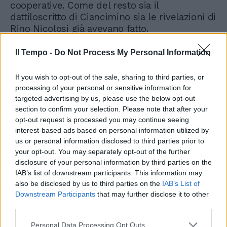
cooperative. Come del resto sia il
dattiloscritto di Ciancimino sia le rivelazioni di
Rino Nicolosi già avevano fatto.
Per paradosso, Ciancimino non venne preso
Il Tempo -
Do Not Process My Personal Information
in considerazione nemmeno quando offrì
informazioni teoricamente preziose sul
If you wish to opt-out of the sale, sharing to third parties, or
presunto incontro tra Andreotti e Riina.
processing of your personal or sensitive information for
targeted advertising by us, please use the below opt-out
Questo aspetto merita un approfondimento.
section to confirm your selection. Please note that after your
Per molto tempo Ciancimino non era affatto
opt-out request is processed you may continue seeing
convinto di quell’incontro: spiegava che un
interest-based ads based on personal information utilized by
uomo come Salvo Lima non avrebbe mai
us or personal information disclosed to third parties prior to
commesso l’errore di realizzare una simile
your opt-out. You may separately opt-out of the further
‘mediazione’. Poi però, una volta in carcere,
disclosure of your personal information by third parties on the
Ciancimino si convinse che le cose potessero
IAB’s list of downstream participants. This information may
essere andate diversamente perché,
also be disclosed by us to third parties on the
IAB’s List of
nell’anno del presunto incontro – pensò in
Downstream Participants
that may further disclose it to other
seconda battuta – qualcosa poteva aver
third parties.
convinto Lima a organizzare la cosa. Allora
Personal Data Processing Opt Outs