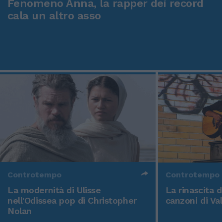
Fenomeno Anna, la rapper dei record
cala un altro asso
Controtempo
Controtempo
La modernità di Ulisse
La rinascita 
nell'Odissea pop di Christopher
canzoni di Va
Nolan