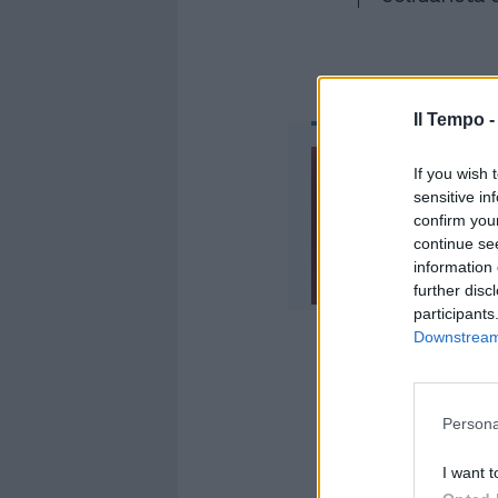
Il Tempo 
If you wish 
sensitive in
confirm you
continue se
information 
further disc
participants
Downstream 
Persona
La replica p
Speranzon, 
I want t
apertamente 