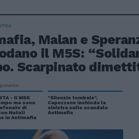
ITICA
mafia, Malan e Speran
odano il M5S: “Solidari
o. Scarpinato dimetti
rgomento:
STA - Il M5S
"Silenzio tombale",
Tempo ma sono
Capezzone inchioda la
lefonate di
sinistra sullo scandalo
con Natoli
Antimafia
ne in Antimafia