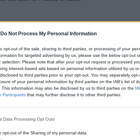
-
Do Not Process My Personal Information
IL TELEFONISTA - Il M5S
to opt-out of the sale, sharing to third parties, or processing of your per
attacca Il Tempo ma sono
formation for targeted advertising by us, please use the below opt-out s
ben 33 le telefonate di
r selection. Please note that after your opt-out request is processed y
Scarpinato con Natoli
eing interest-based ads based on personal information utilized by us or
sull'audizione in
disclosed to third parties prior to your opt-out. You may separately opt-
Antimafia
losure of your personal information by third parties on the IAB’s list of
. This information may also be disclosed by us to third parties on the
IA
Participants
that may further disclose it to other third parties.
l Data Processing Opt Outs
olitica viene rilanciata pure da Raffaele
che alza ulteriormente i toni e parla
o opt-out of the Sharing of my personal data.
di attacco alla stampa: "La libertà di