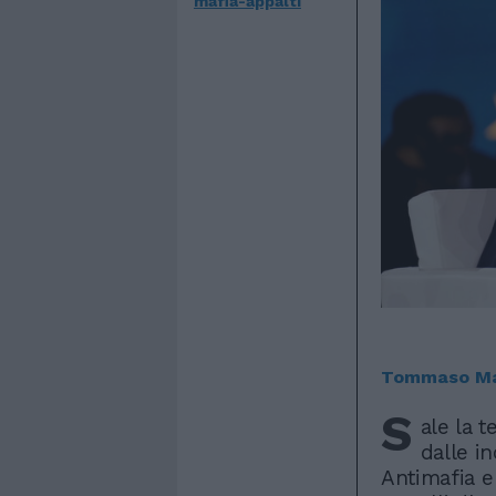
mafia-appalti
Tommaso Ma
S
ale la t
dalle i
Antimafia e 