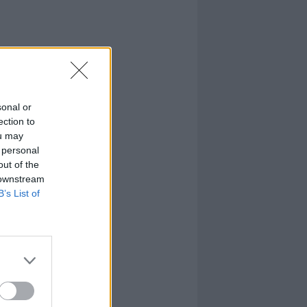
sonal or
ection to
ou may
 personal
out of the
 downstream
B’s List of