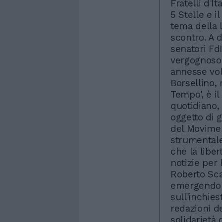
Fratelli d'I
5 Stelle e i
tema della 
scontro. A 
senatori Fd
vergognoso 
annesse volg
Borsellino, 
Tempo', è il
quotidiano, 
oggetto di 
del Movimen
strumentale
che la liber
notizie per 
Roberto Sca
emergendo 
sull'inchies
redazioni de
solidarietà d