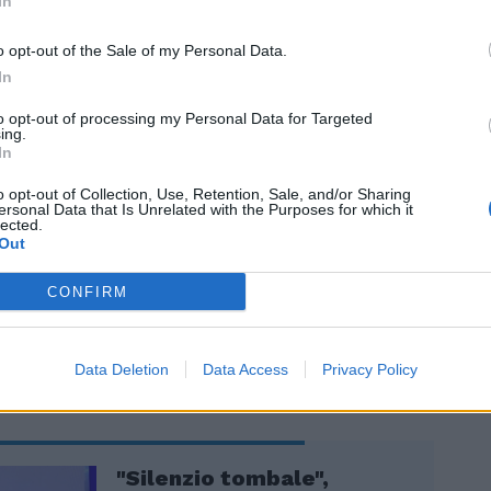
In
cra e non sarà certo il Movimento 5 Stelle
cosa pubblicano le redazioni. Solidarietà
o opt-out of the Sale of my Personal Data.
ornalisti di Libero, Il Giornale e Il Tempo
In
a fatwa pentastellata. Il giornalismo
 è un valore che una democrazia matura
to opt-out of processing my Personal Data for Targeted
ing.
 italiana deve difendere a spada tratta.
In
iò non accade con questa sinistra che
iornalisti solo se sono amici del partito. Ed
o opt-out of Collection, Use, Retention, Sale, and/or Sharing
ersonal Data that Is Unrelated with the Purposes for which it
o che se si chiedono chiarimenti sulla
lected.
a Scarpinato, allora si finisca in un clima
Out
 degno della Corea del Nord. Scarpinato si
i faccia audire dalla Commissione
CONFIRM
Data Deletion
Data Access
Privacy Policy
"Silenzio tombale",