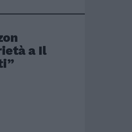
zon
età a Il
ti”