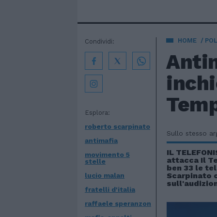
HOME
POL
Condividi:
Anti
inchi
Temp
Esplora:
roberto scarpinato
Sullo stesso a
antimafia
IL TELEFONI
movimento 5
attacca Il 
stelle
ben 33 le te
Scarpinato 
lucio malan
sull'audizio
fratelli d'italia
raffaele speranzon