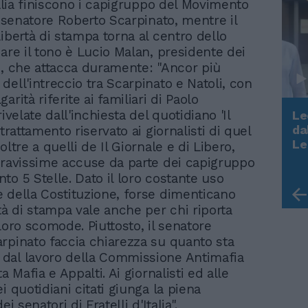
talia finiscono i capigruppo del Movimento
l senatore Roberto Scarpinato, mentre il
libertà di stampa torna al centro dello
dare il tono è Lucio Malan, presidente dei
I, che attacca duramente: "Ancor più
dell'intreccio tra Scarpinato e Natoli, con
arità riferite ai familiari di Paolo
rivelate dall'inchiesta del quotidiano 'Il
Le
da
 trattamento riservato ai giornalisti di quel
Rudy Giuliani a Come States?
Le
oltre a quelli de Il Giornale e di Libero,
Trump, Meloni e la strategia
gravissime accuse da parte dei capigruppo
americana
to 5 Stelle. Dato il loro costante uso
 della Costituzione, forse dimenticano
tà di stampa vale anche per chi riporta
loro scomode. Piuttosto, il senatore
rpinato faccia chiarezza su quanto sta
dal lavoro della Commissione Antimafia
ta Mafia e Appalti. Ai giornalisti ed alle
i quotidiani citati giunga la piena
ei senatori di Fratelli d'Italia".