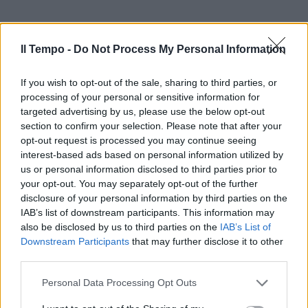
A 187499 DISTRIBUTORE LOCALE
TORTORETO (TE)
Il Tempo -
Do Not Process My Personal Information
I 424436 SESTO SAN GIOVANNI (MI)
If you wish to opt-out of the sale, sharing to third parties, or
processing of your personal or sensitive information for
N 164641 VAREDO (MB)
targeted advertising by us, please use the below opt-out
section to confirm your selection. Please note that after your
opt-out request is processed you may continue seeing
T 478774 TORINO (TO)
interest-based ads based on personal information utilized by
us or personal information disclosed to third parties prior to
M 355049 TORINO (TO)
your opt-out. You may separately opt-out of the further
disclosure of your personal information by third parties on the
L 439043 RICCIONE (RN)
IAB’s list of downstream participants. This information may
also be disclosed by us to third parties on the
IAB’s List of
Downstream Participants
that may further disclose it to other
G 178758 BASTIA UMBRA (PG)
third parties.
I 163257 ORVIETO (TR)
Personal Data Processing Opt Outs