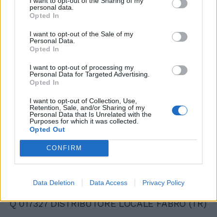
I want to opt-out of the Sharing of my
E 444488 ACQUAVIVA DELLE FONTI (BA)
personal data.
Opted In
T 221203 DESIO (MB)
I want to opt-out of the Sale of my
Personal Data.
M 222526 FERRARA (FE)
Opted In
I want to opt-out of processing my
S 456187 VASTO (CH)
Personal Data for Targeted Advertising.
Opted In
O 039680 DISTRIBUTORE LOCALE ROMA
I want to opt-out of Collection, Use,
(RM)
Retention, Sale, and/or Sharing of my
Personal Data that Is Unrelated with the
Purposes for which it was collected.
Opted Out
G 042116 CATANIA (CT)
CONFIRM
A 205419 TEANO (CE)
D 459766 MILANO (MI)
Data Deletion
Data Access
Privacy Policy
Q 017327 DISTRIBUTORE LOCALE FABRO (TR)