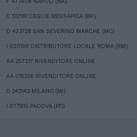
F 477408 NAPOLI (NA)
C 132181 CEGLIE MESSAPICA (BR)
D 423728 SAN SEVERINO MARCHE (MC)
I 030159 DISTRIBUTORE LOCALE ROMA (RM)
AA 257217 RIVENDITORE ONLINE
AA 015256 RIVENDITORE ONLINE
D 242142 MILANO (MI)
I 077915 PADOVA (PD)
R 481432 NAPOLI (NA)
O 254771 BOLLATE (MI)