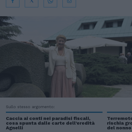
Sullo stesso argomento:
Caccia ai conti nei paradisi fiscali,
Terremoto 
cosa spunta dalle carte dell'eredità
rischia gr
Agnelli
del nonno