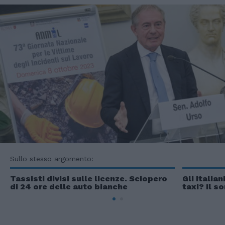
Sullo stesso argomento:
Tassisti divisi sulle licenze. Sciopero
Gli italia
di 24 ore delle auto bianche
taxi? Il s