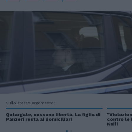
Sullo stesso argomento:
Qatargate, nessuna libertà. La figlia di
"Violazion
Panzeri resta ai domiciliari
contro le 
Kaili