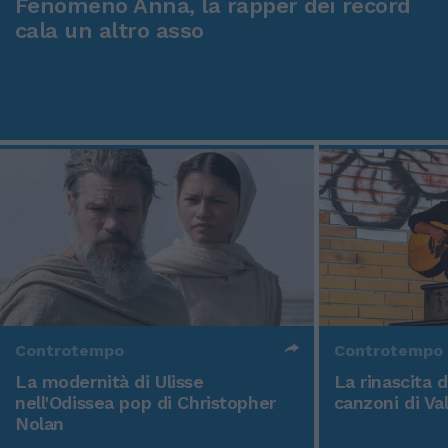
Fenomeno Anna, la rapper dei record
cala un altro asso
Controtempo
Controtempo
La modernità di Ulisse
La rinascita 
nell'Odissea pop di Christopher
canzoni di Va
Nolan