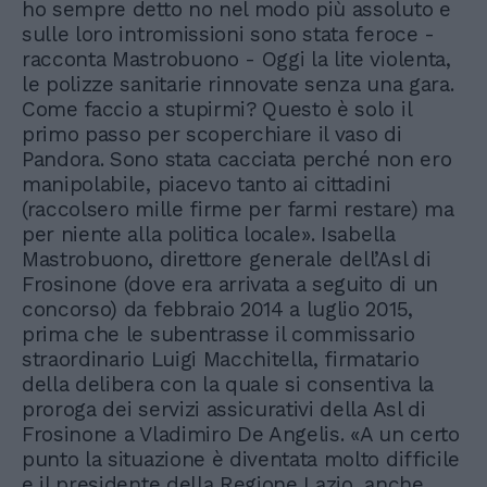
ho sempre detto no nel modo più assoluto e
sulle loro intromissioni sono stata feroce -
racconta Mastrobuono - Oggi la lite violenta,
le polizze sanitarie rinnovate senza una gara.
Come faccio a stupirmi? Questo è solo il
primo passo per scoperchiare il vaso di
Pandora. Sono stata cacciata perché non ero
manipolabile, piacevo tanto ai cittadini
(raccolsero mille firme per farmi restare) ma
per niente alla politica locale». Isabella
Mastrobuono, direttore generale dell’Asl di
Frosinone (dove era arrivata a seguito di un
concorso) da febbraio 2014 a luglio 2015,
prima che le subentrasse il commissario
straordinario Luigi Macchitella, firmatario
della delibera con la quale si consentiva la
proroga dei servizi assicurativi della Asl di
Frosinone a Vladimiro De Angelis. «A un certo
punto la situazione è diventata molto difficile
e il presidente della Regione Lazio, anche