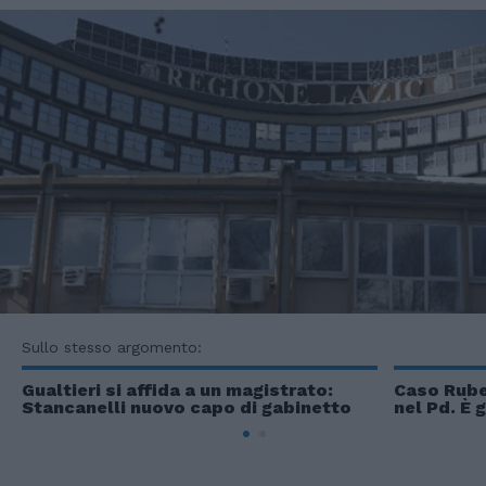
Sullo stesso argomento:
Gualtieri si affida a un magistrato:
Caso Ruber
Stancanelli nuovo capo di gabinetto
nel Pd. È 