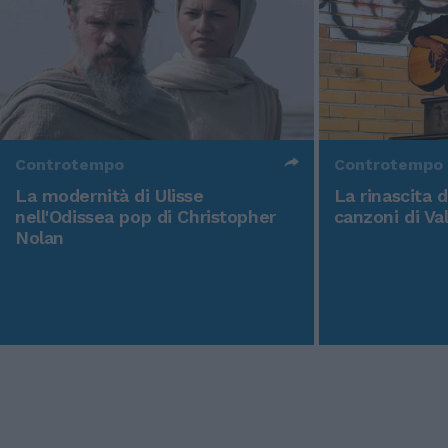
Controtempo
Controtempo
La modernità di Ulisse
La rinascita 
nell'Odissea pop di Christopher
canzoni di Va
Nolan