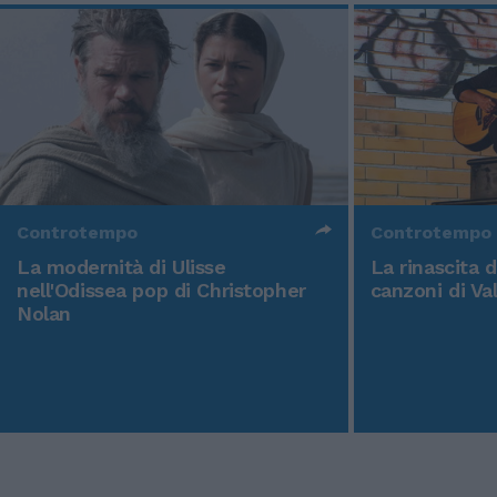
Controtempo
Controtempo
La modernità di Ulisse
La rinascita 
nell'Odissea pop di Christopher
canzoni di Va
Nolan