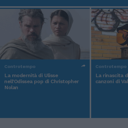
Controtempo
Controtempo
La modernità di Ulisse
La rinascita 
nell'Odissea pop di Christopher
canzoni di Va
Nolan