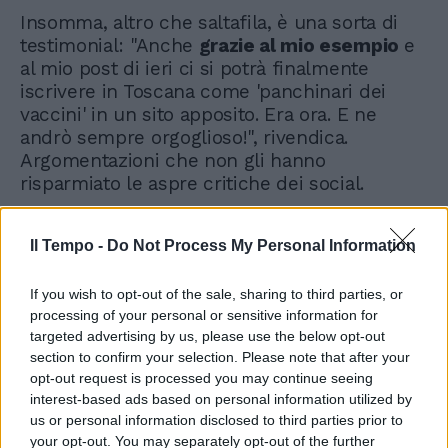
Insomma, altro che saltafila, è una sorta di
testimonial: "Anche
grazie al mio esempio
e
al mio post di ieri ci si potrà finalmente
iscrivere in Toscana come 'panchinari dei
vaccini' in un sito apposito. Era ora. E ne
andrò sempre orgoglioso!", rivendica.
Argomentazioni che non gli hanno
risparmiato le aspre critiche dei social.
Il Tempo -
Do Not Process My Personal Information
If you wish to opt-out of the sale, sharing to third parties, or
processing of your personal or sensitive information for
targeted advertising by us, please use the below opt-out
section to confirm your selection. Please note that after your
opt-out request is processed you may continue seeing
interest-based ads based on personal information utilized by
us or personal information disclosed to third parties prior to
your opt-out. You may separately opt-out of the further