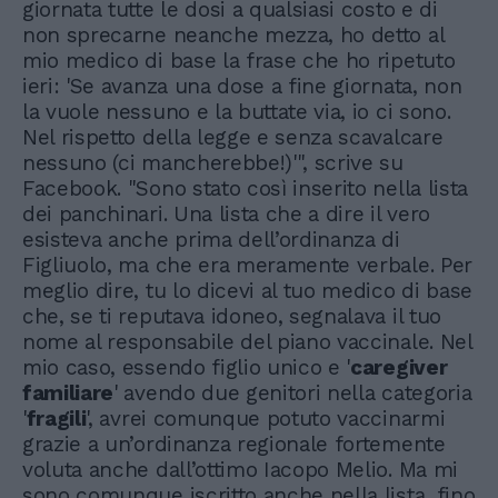
giornata tutte le dosi a qualsiasi costo e di
non sprecarne neanche mezza, ho detto al
mio medico di base la frase che ho ripetuto
ieri: 'Se avanza una dose a fine giornata, non
la vuole nessuno e la buttate via, io ci sono.
Nel rispetto della legge e senza scavalcare
nessuno (ci mancherebbe!)'", scrive su
Facebook. "Sono stato così inserito nella lista
dei panchinari. Una lista che a dire il vero
esisteva anche prima dell’ordinanza di
Figliuolo, ma che era meramente verbale. Per
meglio dire, tu lo dicevi al tuo medico di base
che, se ti reputava idoneo, segnalava il tuo
nome al responsabile del piano vaccinale. Nel
mio caso, essendo figlio unico e '
caregiver
familiare
' avendo due genitori nella categoria
'
fragili
', avrei comunque potuto vaccinarmi
grazie a un’ordinanza regionale fortemente
voluta anche dall’ottimo Iacopo Melio. Ma mi
sono comunque iscritto anche nella lista, fino