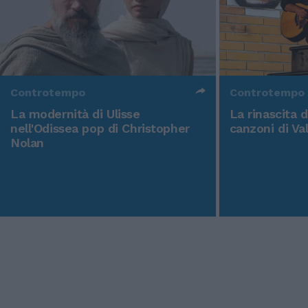
Controtempo
Controtempo
La modernità di Ulisse
La rinascita 
nell'Odissea pop di Christopher
canzoni di Va
Nolan