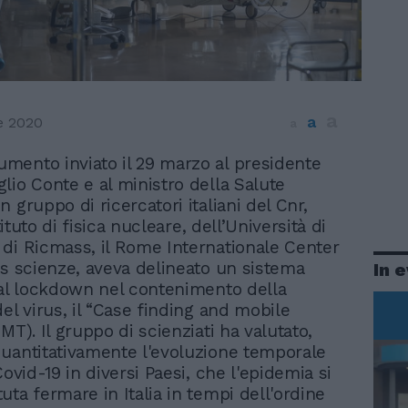
a
a
e 2020
a
mento inviato il 29 marzo al presidente
glio Conte e al ministro della Salute
 gruppo di ricercatori italiani del Cnr,
stituto di fisica nucleare, dell’Università di
di Ricmass, il Rome Internationale Center
ls scienze, aveva delineato un sistema
In 
 al lockdown nel contenimento della
el virus, il “Case finding and mobile
MT). Il gruppo di scienziati ha valutato,
uantitativamente l'evoluzione temporale
Covid-19 in diversi Paesi, che l'epidemia si
uta fermare in Italia in tempi dell'ordine