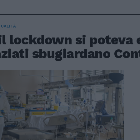
TUALITÀ
il lockdown si poteva e
nziati sbugiardano Con