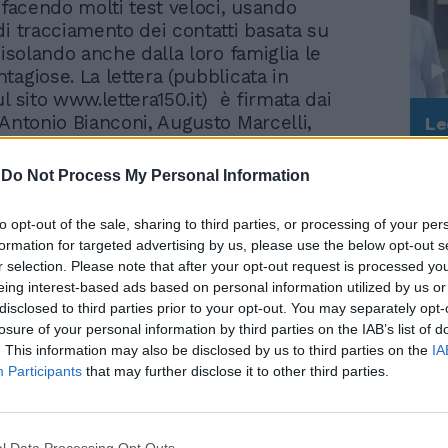
i facendo molti test veloci, usando
di tracciamento dei contatti basata su
 isolando anche dalla loro famiglia le
tagiose. La lettera (pubblicata in
l sito www.lettera150.it) è firmata dai
Antonio Bianconi, Augusto Marcelli,
Le
da
pi , Andrea Perali , Giampietro Ravagnan
Rudy Giuliani a Come States?
Le
santi.
-
Do Not Process My Personal Information
Trump, Meloni e la strategia
americana
guire l'esperienza di Paesi democratici
to opt-out of the sale, sharing to third parties, or processing of your per
, Giappone, Taiwan, Nuova Zelanda che
formation for targeted advertising by us, please use the below opt-out s
zato test di massa, tracciabilità e
r selection. Please note that after your opt-out request is processed y
ei contagiati fuori dai contesti familiari”,
eing interest-based ads based on personal information utilized by us or
pietro Ravagnan, già professore ordinario
disclosed to third parties prior to your opt-out. You may separately opt-
losure of your personal information by third parties on the IAB’s list of
ogia Università Ca' Foscari di Venezia,
. This information may also be disclosed by us to third parties on the
IA
idente che oggi i nuclei familiari sono il
Participants
that may further disclose it to other third parties.
ccellenza della diffusione della patologia
. Le famiglie sono spesso impossibilitate
e il contagiato sia ad evitare cluster
e diventano poi talvolta di condominio. Il