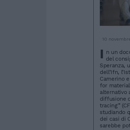
10 novembr
I
n un docu
del consi
Speranza, un
dell’Ifn, l’I
Camerino e 
for materia
alternativo
diffusione d
tracing” (CF
studiando q
dei casi di 
sarebbe pot