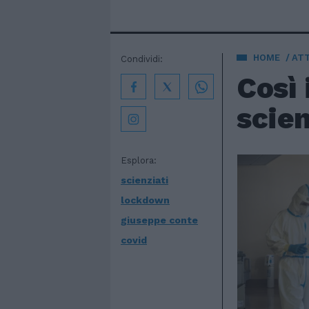
HOME
AT
Condividi:
Così 
scie
Esplora:
scienziati
lockdown
giuseppe conte
covid