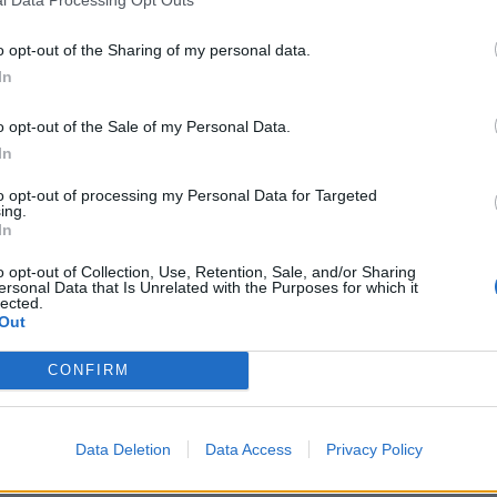
l Data Processing Opt Outs
riproduzione può essere invece abbattuto
vi ospitando i soggetti nei Covid hotel in
o opt-out of the Sharing of my personal data.
i quarantena assistita, con costi ridotti
In
uelli di un eventuale ricovero ospedaliero".
volta il governo non ha ascoltato gli
o opt-out of the Sale of my Personal Data.
 alla fine, dopo aver perso mesi preziosi
In
a e la seconda ondata, ha dovuto
to opt-out of processing my Personal Data for Targeted
a strada arcaica del lockdown”, commenta
ing.
ditara, coordinatore di Lettera150, il
In
che raduna circa 250 studiosi di diverse
o opt-out of Collection, Use, Retention, Sale, and/or Sharing
 “il documento sul metodo CFMT dimostra
ersonal Data that Is Unrelated with the Purposes for which it
nte che altre soluzioni erano e sono
lected.
Out
CONFIRM
Data Deletion
Data Access
Privacy Policy