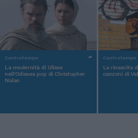
Controtempo
Controtempo
La modernità di Ulisse
La rinascita 
nell'Odissea pop di Christopher
canzoni di Va
Nolan