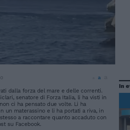
a
a
20
a
In 
vati dalla forza del mare e delle correnti.
clari, senatore di Forza Italia, li ha visti in
 non ci ha pensato due volte. Li ha
n un materassino e li ha portati a riva, in
ui stesso a raccontare quanto accaduto con
ost su Facebook.