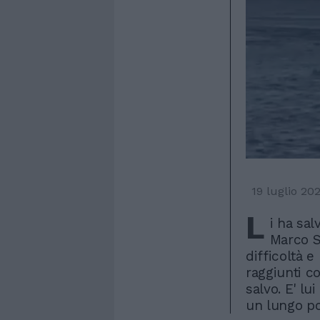
19 luglio 20
L
i ha sal
Marco Si
difficoltà e
raggiunti co
salvo. E' l
un lungo p