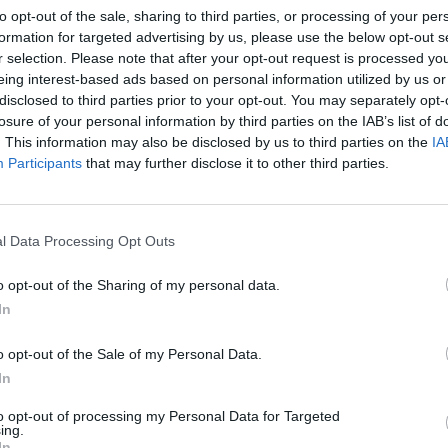
to opt-out of the sale, sharing to third parties, or processing of your per
ano aiuto, lontano dalla riva, rischiando
formation for targeted advertising by us, please use the below opt-out s
. Solo chi è cresciuto in questi luoghi,
r selection. Please note that after your opt-out request is processed y
nti altri, conosce il fascino e
eing interest-based ads based on personal information utilized by us or
sità delle fortissime #correnti dello
disclosed to third parties prior to your opt-out. You may separately opt-
essina. Un #pallone tirato a #largo, oltre
losure of your personal information by third parties on the IAB’s list of
he proteggono la costa, stava costando la
. This information may also be disclosed by us to third parties on the
IA
agazzi che si sono tuffati per recuperarlo.
Participants
that may further disclose it to other third parties.
a subito che stavano correndo un rischio
d appena hanno #alzato le mani, circa 50
 scogli, sono andato con l’unico mezzo che
l Data Processing Opt Outs
in spiaggia e che gli avrebbe permesso di
 per #riposare nel caso in cui non
o opt-out of the Sharing of my personal data.
citi a rientrare a riva. Li ho raggiunti con
In
ino che ho utilizzato come “#salvagente”,
rappati ed hanno riposato. Il primo una
o opt-out of the Sale of my Personal Data.
 siamo avvicinati, piano piano, agli scogli è
In
va da solo, il secondo #non è
iù a #nuotare e l’ho accompagnato fino
to opt-out of processing my Personal Data for Targeted
ing.
In molti hanno #tifato per questi 2 ragazzi,
In