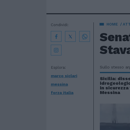
HOME
AT
Condividi:
Senat
Stav
Sullo stesso a
Esplora:
marco siclari
Sicilia: diss
idrogeologic
messina
in sicurezza
Messina
forza italia