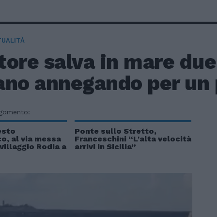
TUALITÀ
ore salva in mare due
ano annegando per un 
rgomento:
esto
Ponte sullo Stretto,
o, al via messa
Franceschini “L'alta velocità
 villaggio Rodia a
arrivi in Sicilia”