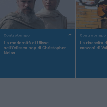
Controtempo
Controtempo
La modernità di Ulisse
La rinascita 
nell'Odissea pop di Christopher
canzoni di Va
Nolan