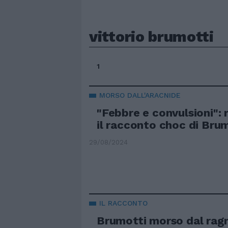
vittorio brumotti
1
MORSO DALL'ARACNIDE
"Febbre e convulsioni": 
il racconto choc di Bru
29/08/2024
IL RACCONTO
Brumotti morso dal ragn