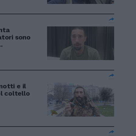
nta
atori sono
.
otti e il
 coltello