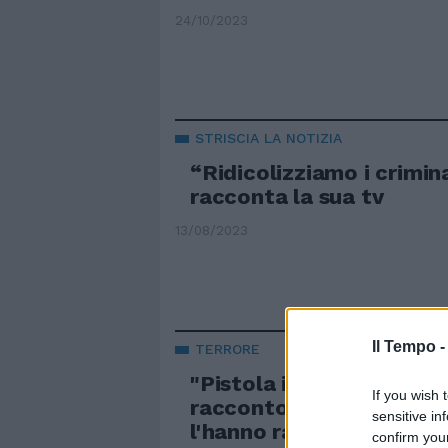
24/10/2023
STRISCIA LA NOTIZIA
“Ridicolizziamo i crimin
racconta la sua tv
13/08/2023
Il Tempo 
TERRORE
"Pistola in bocca, calci, p
If you wish 
racconto choc di Brumo
sensitive in
l'hanno rapinato
confirm you