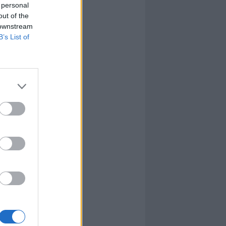
 personal
out of the
 downstream
B’s List of