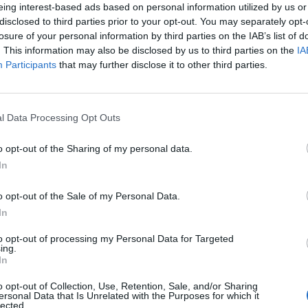
eing interest-based ads based on personal information utilized by us or
disclosed to third parties prior to your opt-out. You may separately opt-
losure of your personal information by third parties on the IAB’s list of
. This information may also be disclosed by us to third parties on the
IA
Participants
that may further disclose it to other third parties.
osa è
ione choc e
l Data Processing Opt Outs
o opt-out of the Sharing of my personal data.
In
o opt-out of the Sale of my Personal Data.
In
to opt-out of processing my Personal Data for Targeted
crato di
ing.
In
caglia anche
o opt-out of Collection, Use, Retention, Sale, and/or Sharing
ersonal Data that Is Unrelated with the Purposes for which it
lected.