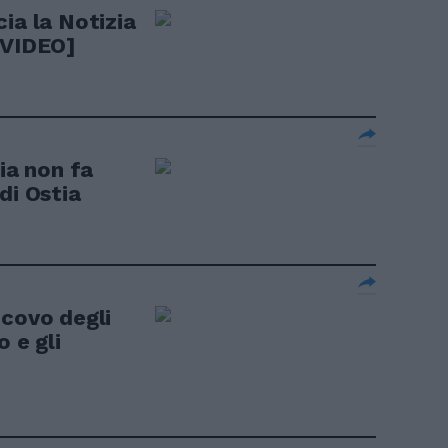
ia la Notizia
[VIDEO]
cia non fa
di Ostia
 covo degli
 e gli