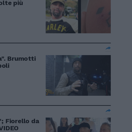
olte più
a". Brumotti
poli
; Fiorello da
 VIDEO