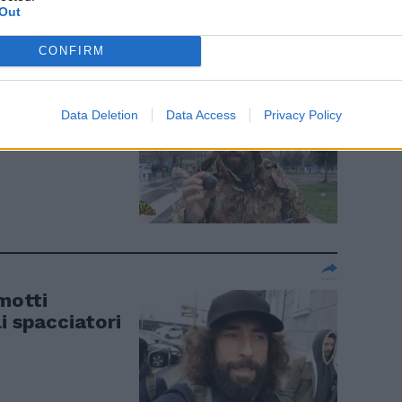
Out
CONFIRM
fidanzata".
Data Deletion
Data Access
Privacy Policy
talker
umotti
i spacciatori