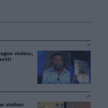
ragno violino,
motti
o violino: