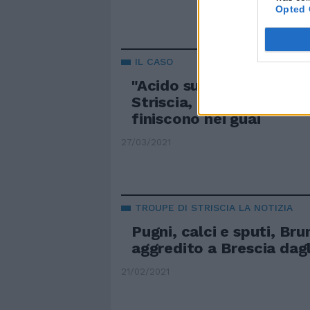
Opted 
IL CASO
"Acido su Brumotti e la 
Striscia, i due trapper s
finiscono nei guai
27/03/2021
TROUPE DI STRISCIA LA NOTIZIA
Pugni, calci e sputi, Br
aggredito a Brescia dagl
21/02/2021