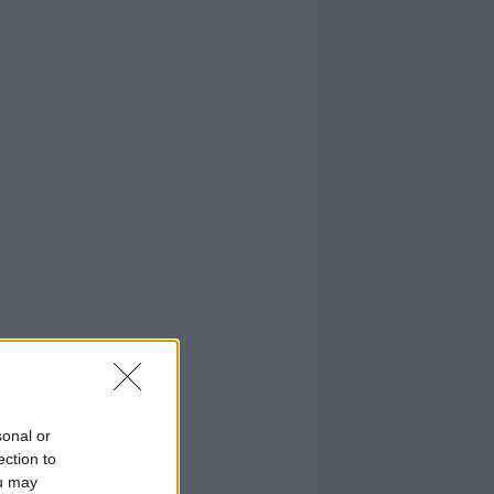
sonal or
ection to
ou may