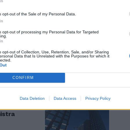
In
o opt-out of the Sale of my Personal Data.
In
to opt-out of processing my Personal Data for Targeted
ing.
In
ponde al gip
 "Non c'è
o opt-out of Collection, Use, Retention, Sale, and/or Sharing
ersonal Data that Is Unrelated with the Purposes for which it
lected.
Out
CONFIRM
Data Deletion
Data Access
Privacy Policy
a Milano e il
istra