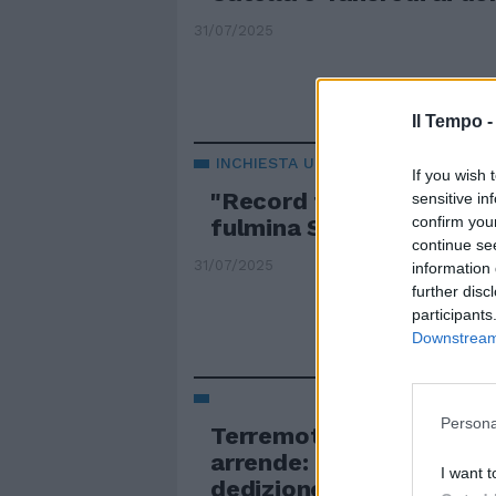
31/07/2025
Il Tempo 
INCHIESTA URBANISTICA
If you wish 
"Record tristissimi". La 
sensitive in
confirm you
fulmina Sala: Milano alla
continue se
31/07/2025
information 
further disc
participants
Downstream 
Persona
Terremoto urbanistica, 
arrende: "Continuo a la
I want t
dedizione"