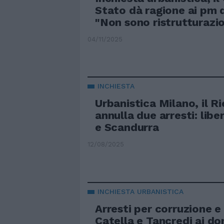
Stato dà ragione ai pm d
"Non sono ristrutturazio
04/11/2025
INCHIESTA
Urbanistica Milano, il R
annulla due arresti: libe
e Scandurra
12/08/2025
INCHIESTA URBANISTICA
Arresti per corruzione e 
Catella e Tancredi ai dom