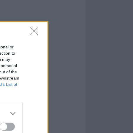
sonal or
ection to
ou may
 personal
out of the
 downstream
B’s List of