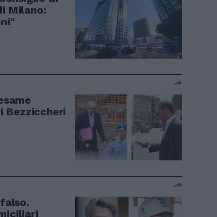
i Milano:
ni"
iesame
ri Bezziccheri
falso.
iciliari