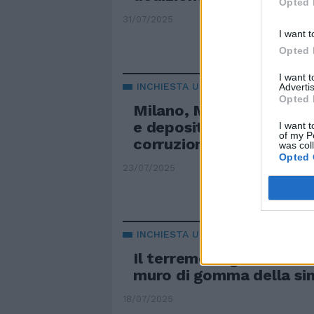
Opted 
31/07/2025
I want t
Opted 
I want 
INCHIESTA URBANISTICA
Advertis
Opted 
Milano, Marinoni non ris
e deposita una memoria:
I want t
of my P
corruzione"
was col
Opted 
23/07/2025
INCHIESTA URBANISTICA
Il terremoto giudiziario 
muro di gomma della sin
18/07/2025