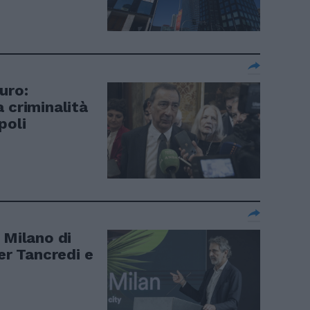
uro:
 criminalità
poli
 Milano di
per Tancredi e